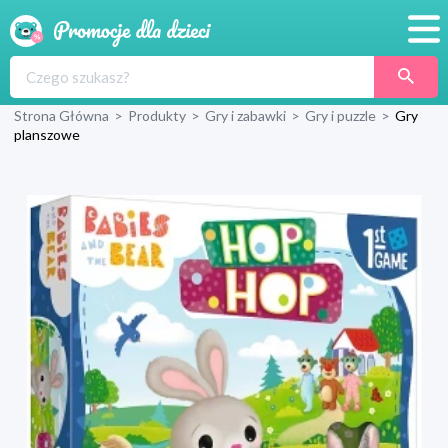
Promocje
Strona Główna
>
Produkty
>
Gry i zabawki
>
Gry i puzzle
>
Gry
Produkty
planszowe
Sklepy
Blog
Wyprawka