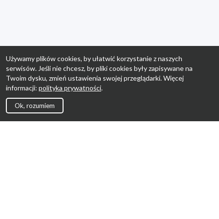
Używamy plików cookies, by ułatwić korzystanie z naszych
serwisów. Jeśli nie chcesz, by pliki cookies były zapisywane na
Twoim dysku, zmień ustawienia swojej przeglądarki. Więcej
informacji:
polityka prywatności
.
Ok, rozumiem