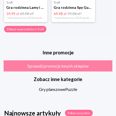
Trefl
Trefl
Gra rodzinna Lamy i Alpaki
Gra rodzinna Spy Guy Rzym
59.99 zł
69.98 zł*
69.98 zł
79.98 zł*
*najniższa cena z 30 dni przed obniżką
*najniższa cena z 30 dni przed obniżką
Zobacz wyprzedaże w Trefl
Inne promocje
Sprawdź promocje innych sklepów
Zobacz inne kategorie
Gry planszowe
Puzzle
Najnowsze artykuły
Pokaż wszystkie