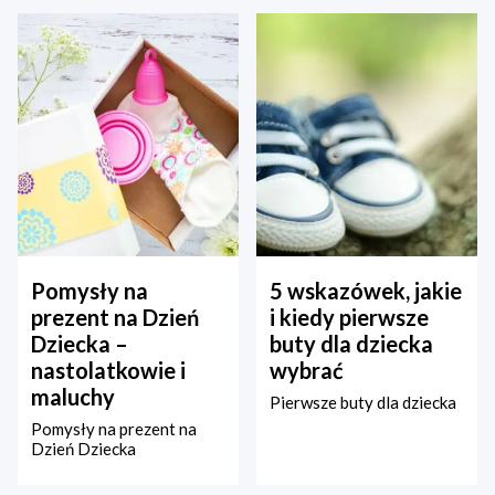
Pomysły na
5 wskazówek, jakie
prezent na Dzień
i kiedy pierwsze
Dziecka –
buty dla dziecka
nastolatkowie i
wybrać
maluchy
Pierwsze buty dla dziecka
Pomysły na prezent na
Dzień Dziecka