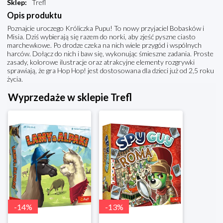
Sklep
:
Trefl
Opis produktu
Poznajcie uroczego Króliczka Pupu! To nowy przyjaciel Bobasków i
Misia. Dziś wybierają się razem do norki, aby zjeść pyszne ciasto
marchewkowe. Po drodze czeka na nich wiele przygód i wspólnych
harców. Dołącz do nich i baw się, wykonując śmieszne zadania. Proste
zasady, kolorowe ilustracje oraz atrakcyjne elementy rozgrywki
sprawiają, że gra Hop Hop! jest dostosowana dla dzieci już od 2,5 roku
życia.
Wyprzedaże w sklepie Trefl
-
14
%
-
13
%