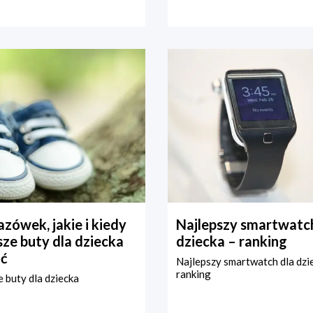
zówek, jakie i kiedy
Najlepszy smartwatch
ze buty dla dziecka
dziecka – ranking
ć
Najlepszy smartwatch dla dzi
ranking
 buty dla dziecka