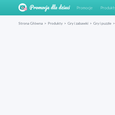
Promocje
Produkt
Strona Główna
>
Produkty
>
Gry i zabawki
>
Gry i puzzle
>