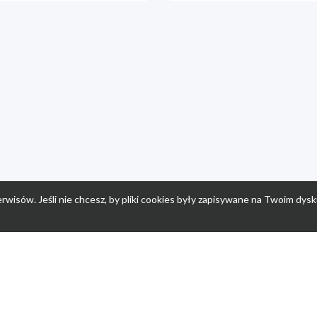
rwisów. Jeśli nie chcesz, by pliki cookies były zapisywane na Twoim dysk
a
Przepisy dla dzieci
Po