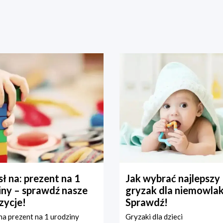
ł na: prezent na 1
Jak wybrać najlepszy
iny – sprawdź nasze
gryzak dla niemowla
zycje!
Sprawdź!
a prezent na 1 urodziny
Gryzaki dla dzieci