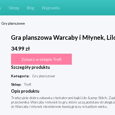
y
Sklepy
Blog
Wyprawka
Gry planszowe
Gra planszowa Warcaby i Młynek, Lilo
34.99
zł
Zobacz w sklepie Trefl
Szczegóły produktu
Kategoria
:
Gry planszowe
Sklep
:
Trefl
Opis produktu
Tradycyjnie dobra zabawka z bohaterami bajki Lilo &amp; Stitch. Zap
przeciwnika. Warcaby i młynek to gry, które uczą podstaw strategic
że Warcaby i młynek niezmiennie bawią graczy w każdym wieku.