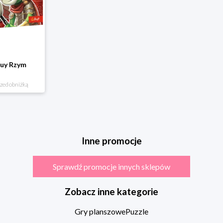
Guy Rzym
rzed obniżką
Inne promocje
Sprawdź promocje innych sklepów
Zobacz inne kategorie
Gry planszowe
Puzzle