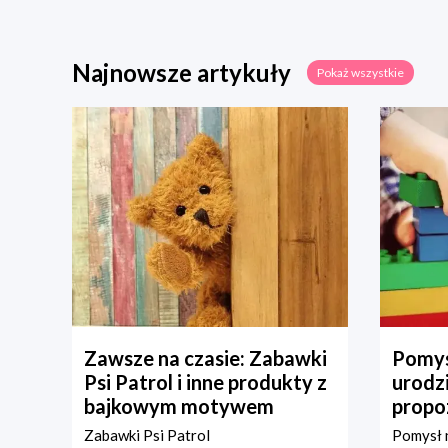
Najnowsze artykuły
Pokaż wszystkie
Zawsze na czasie: Zabawki
Pomys
Psi Patrol i inne produkty z
urodz
bajkowym motywem
propo
Zabawki Psi Patrol
Pomysł n