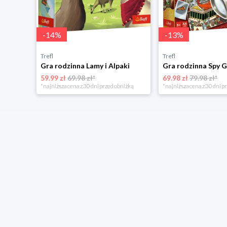
-
14
%
-
13
%
Trefl
Trefl
Gra rodzinna Lamy i Alpaki
Gra rodzinna Spy 
59.99 zł
69.98 zł*
69.98 zł
79.98 zł*
*najniższa cena z 30 dni przed obniżką
*najniższa cena z 30 dni p