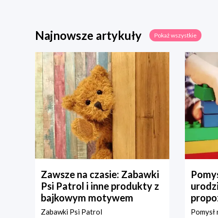
Najnowsze artykuły
Pokaż wszystkie
Zawsze na czasie: Zabawki
Pomys
Psi Patrol i inne produkty z
urodz
bajkowym motywem
propo
Zabawki Psi Patrol
Pomysł n