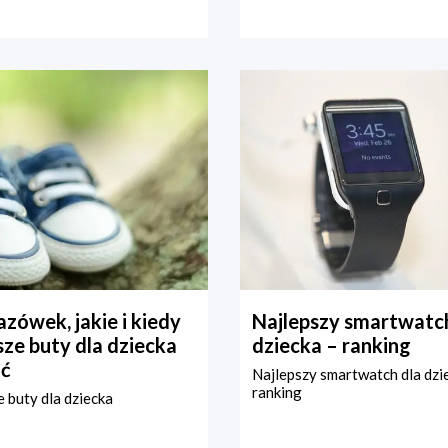
zówek, jakie i kiedy
Najlepszy smartwatch
ze buty dla dziecka
dziecka – ranking
ć
Najlepszy smartwatch dla dzi
ranking
 buty dla dziecka