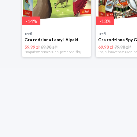
-
14
%
-
13
%
Trefl
Trefl
Gra rodzinna Lamy i Alpaki
Gra rodzinna Spy 
59.99 zł
69.98 zł*
69.98 zł
79.98 zł*
*najniższa cena z 30 dni przed obniżką
*najniższa cena z 30 dni p