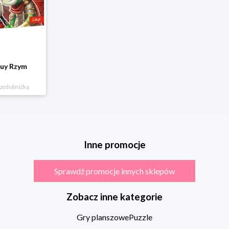
Guy Rzym
rzed obniżką
Inne promocje
Sprawdź promocje innych sklepów
Zobacz inne kategorie
Gry planszowe
Puzzle