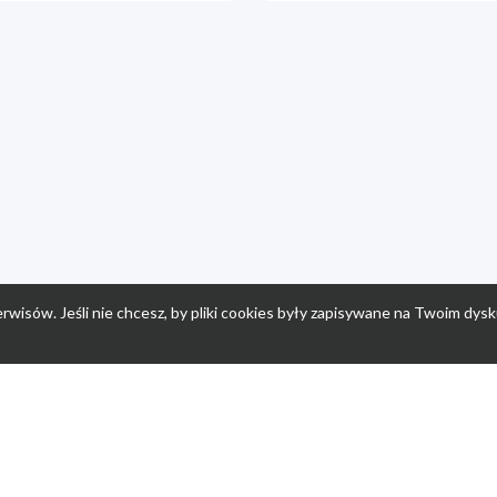
rwisów. Jeśli nie chcesz, by pliki cookies były zapisywane na Twoim dysk
a
Przepisy dla dzieci
Po