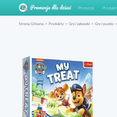
Promocje
Produkt
Strona Główna
>
Produkty
>
Gry i zabawki
>
Gry i puzzle
>