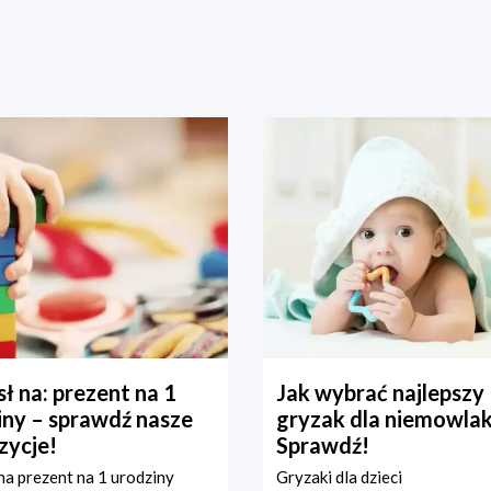
ł na: prezent na 1
Jak wybrać najlepszy
iny – sprawdź nasze
gryzak dla niemowla
zycje!
Sprawdź!
a prezent na 1 urodziny
Gryzaki dla dzieci