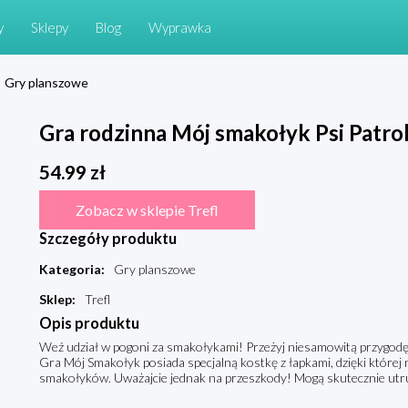
y
Sklepy
Blog
Wyprawka
Gry planszowe
Gra rodzinna Mój smakołyk Psi Patro
54.99
zł
Zobacz w sklepie Trefl
Szczegóły produktu
Kategoria
:
Gry planszowe
Sklep
:
Trefl
Opis produktu
Weź udział w pogoni za smakołykami! Przeżyj niesamowitą przygodę
Gra Mój Smakołyk posiada specjalną kostkę z łapkami, dzięki której 
smakołyków. Uważajcie jednak na przeszkody! Mogą skutecznie ut