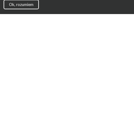
Ok, rozumiem
Strona Główna
Promocje
Sklepy
Wyprawka