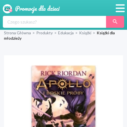
Promocje
Strona Główna
>
Produkty
>
Edukacja
>
Książki
>
Książki dla
Produkty
młodzieży
Sklepy
Blog
Wyprawka