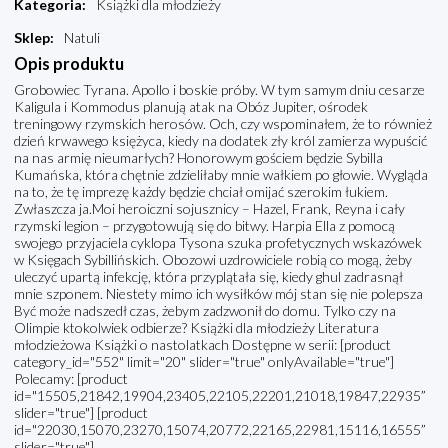
Kategoria
:
Książki dla młodzieży
Sklep
:
Natuli
Opis produktu
Grobowiec Tyrana. Apollo i boskie próby. W tym samym dniu cesarze
Kaligula i Kommodus planują atak na Obóz Jupiter, ośrodek
treningowy rzymskich herosów. Och, czy wspominałem, że to również
dzień krwawego księżyca, kiedy na dodatek zły król zamierza wypuścić
na nas armię nieumarłych? Honorowym gościem będzie Sybilla
Kumańska, która chętnie zdzieliłaby mnie wałkiem po głowie. Wygląda
na to, że tę imprezę każdy będzie chciał omijać szerokim łukiem.
Zwłaszcza ja.Moi heroiczni sojusznicy – Hazel, Frank, Reyna i cały
rzymski legion – przygotowują się do bitwy. Harpia Ella z pomocą
swojego przyjaciela cyklopa Tysona szuka profetycznych wskazówek
w Księgach Sybillińskich. Obozowi uzdrowiciele robią co mogą, żeby
uleczyć upartą infekcję, która przyplątała się, kiedy ghul zadrasnął
mnie szponem. Niestety mimo ich wysiłków mój stan się nie polepsza
Być może nadszedł czas, żebym zadzwonił do domu. Tylko czy na
Olimpie ktokolwiek odbierze? Książki dla młodzieży Literatura
młodzieżowa Książki o nastolatkach Dostępne w serii: [product
category_id="552" limit="20" slider="true" onlyAvailable="true"]
Polecamy: [product
id="15505,21842,19904,23405,22105,22201,21018,19847,22935”
slider="true"] [product
id="22030,15070,23270,15074,20772,22165,22981,15116,16555”
slider="true"]