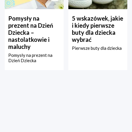
Pomysły na
5 wskazówek, jakie
prezent na Dzień
i kiedy pierwsze
Dziecka –
buty dla dziecka
nastolatkowie i
wybrać
maluchy
Pierwsze buty dla dziecka
Pomysły na prezent na
Dzień Dziecka