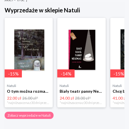
Wyprzedaże w sklepie Natuli
-
15
%
-
14
%
-
15
%
Natuli
Natuli
Natuli
O tym można rozmawiać tylko z królikami Zakamarki
Biały teatr panny Nehemias
22.00 zł
26.00 zł*
24.00 zł
28.00 zł*
41.00 zł
*najniższa cena z 30 dni przed obniżką
*najniższa cena z 30 dni przed obniżką
Zobacz wyprzedaże w Natuli