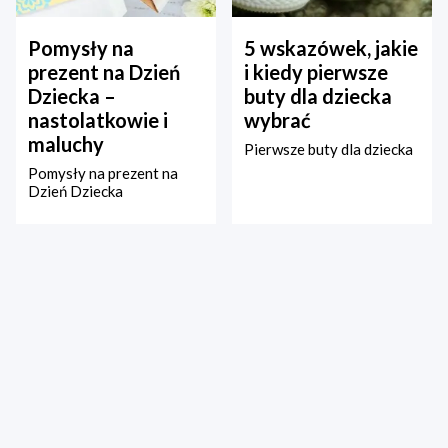
Pomysły na
5 wskazówek, jakie
prezent na Dzień
i kiedy pierwsze
Dziecka –
buty dla dziecka
nastolatkowie i
wybrać
maluchy
Pierwsze buty dla dziecka
Pomysły na prezent na
Dzień Dziecka