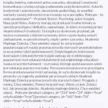
książkę świetną, natomiast pełna szacunku, akceptacji i uważności
komunikacja z osobą czytającą odpowiada za jej doskonałość. Autorki,
konkretnie i autentycznie, nieustannie podkreślają, że wszelkie
warianty naszej cielesności oraz rozwoju są w porządku. Polecam – to
mało powiedziane!" - Przemek Staroń, Psycholog, autor książek,
Nauczyciel Roku. Autorzy starają się przekazać trudne tematy w
sposób przystępny i delikatny, zapewniając, że dzieci zrozumieją je bez
niepotrzebnych trudności. Ta książka to doskonały przykład, jak
można rozmawiać z dziećmi na tematy, które często budzą wstyd i
zakłopotanie, w sposób otwarty, ciepły i pełen szacunku. Akademia
Mądrego Dziecka. Chcę wiedzieć więcej! to seria książek
popularyzujących naukę przeznaczona dla starszych przedszkolaków
oraz uczniów szkół podstawowych. Dzięki bogatym, kolorowym
ilustracjom i ciekawej formie książki wpisują się w zdobywający
popularność nurt edukacji edutainment (od angielskiego education -
nauka oraz entertainment - rozrywka), którego podstawowym celem
jest edukacja poprzez rozrywkę. Poruszana tematyka oraz przystępna
forma przekazywania treści sprawiają, że są to doskonałe książki na
prezenty czy nagrody, podobnie jak w innych cyklach Akademii
Mądrego Dziecka przeznaczonych dla starszych dzieci: Przygody z
nauką, Chcę wiedzieć, Pomóż mi przetrwać, Wiem, co jem. Zobacz
też: Jak powstaje dziecko. Akademia mądrego dziecka. Chcę wiedzieć
więcej. Polecane [product category_id="214" limit="24" slider="true"
onlyAvailable="true"] [product category_id="161" limit="24"
slider="true" onlyAvailable="true"]