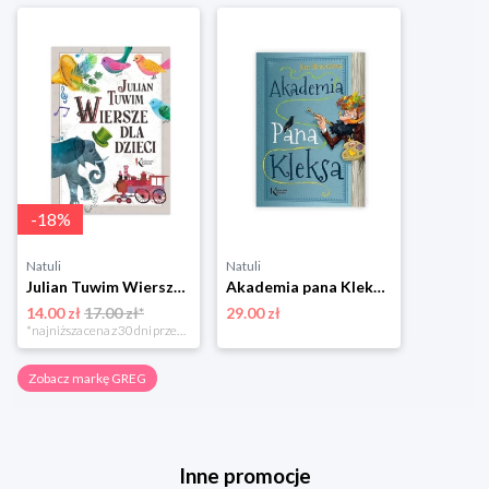
-
18
%
Natuli
Natuli
Julian Tuwim Wiersze dla dzieci Greg
Akademia pana Kleksa Greg
14.00 zł
17.00 zł*
29.00 zł
*najniższa cena z 30 dni przed obniżką
Zobacz markę GREG
Inne promocje