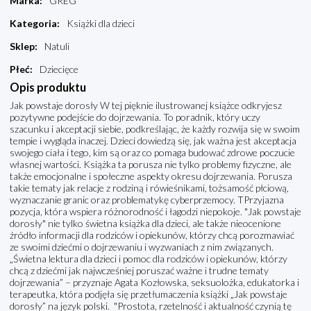
Marka
:
GREG
Kategoria
:
Książki dla dzieci
Sklep
:
Natuli
Płeć
:
Dziecięce
Opis produktu
Jak powstaje dorosły W tej pięknie ilustrowanej książce odkryjesz
pozytywne podejście do dojrzewania. To poradnik, który uczy
szacunku i akceptacji siebie, podkreślając, że każdy rozwija się w swoim
tempie i wygląda inaczej. Dzieci dowiedzą się, jak ważna jest akceptacja
swojego ciała i tego, kim są oraz co pomaga budować zdrowe poczucie
własnej wartości. Książka ta porusza nie tylko problemy fizyczne, ale
także emocjonalne i społeczne aspekty okresu dojrzewania. Porusza
takie tematy jak relacje z rodziną i rówieśnikami, tożsamość płciową,
wyznaczanie granic oraz problematykę cyberprzemocy. TPrzyjazna
pozycja, która wspiera różnorodność i łagodzi niepokoje. "Jak powstaje
dorosły" nie tylko świetna książka dla dzieci, ale także nieocenione
źródło informacji dla rodziców i opiekunów, którzy chcą porozmawiać
ze swoimi dziećmi o dojrzewaniu i wyzwaniach z nim związanych.
„Świetna lektura dla dzieci i pomoc dla rodziców i opiekunów, którzy
chcą z dziećmi jak najwcześniej poruszać ważne i trudne tematy
dojrzewania” – przyznaje Agata Kozłowska, seksuolożka, edukatorka i
terapeutka, która podjęła się przetłumaczenia książki „Jak powstaje
dorosły” na język polski. "Prostota, rzetelność i aktualność czynią tę