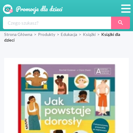
Promocje
Strona Główna
>
Produkty
>
Edukacja
>
Książki
>
Książki dla
Produkty
dzieci
Sklepy
Blog
Wyprawka