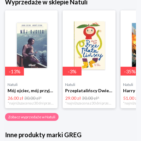
Wyprzedaże w sklepie Natuli
-
13
%
-
3
%
-
35
%
Natuli
Natuli
Natuli
Mój ojciec, mój przyjaciel Element
Przeplatalińscy Dwie siostry
26.00 zł
30.00 zł*
29.00 zł
30.00 zł*
51.00 zł
*najniższa cena z 30 dni przed obniżką
*najniższa cena z 30 dni przed obniżką
Zobacz wyprzedaże w Natuli
Inne produkty marki GREG