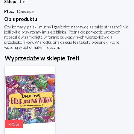
Sklep
:
Trefl
Płeć
:
Dziecięce
Opis produktu
Czy komary, pająki, muchy i gąsienice naprawdę są takie straszne? Nie,
jeśli tylko przyjrzymy im się z bliska! Poznajcie perypetie uroczych
robaczków zamknięte w formie edukacyjnych wierszyków dla
przedszkolaków. W środku znajdziecie też teksty piosenek, które
wpadną w ucho małym i dużym.
Wyprzedaże w sklepie Trefl
-
25
%