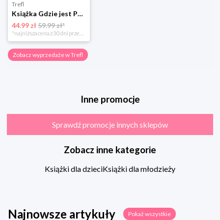
Trefl
Książka Gdzie jest Pan Wonka?
44.99 zł
59.99 zł*
*najniższa cena z 30 dni przed obniżką
Zobacz wyprzedaże w Trefl
Inne promocje
Sprawdź promocje innych sklepów
Zobacz inne kategorie
Książki dla dzieci
Książki dla młodzieży
Najnowsze artykuły
Pokaż wszystkie