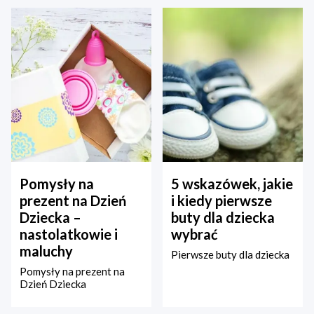
Pomysły na
5 wskazówek, jakie
prezent na Dzień
i kiedy pierwsze
Dziecka –
buty dla dziecka
nastolatkowie i
wybrać
maluchy
Pierwsze buty dla dziecka
Pomysły na prezent na
Dzień Dziecka