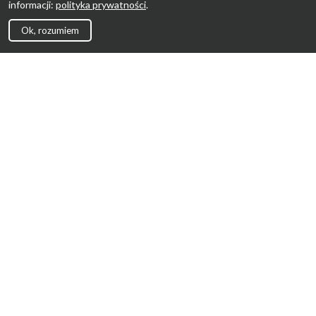
informacji:
polityka prywatności
.
Ok, rozumiem
Strona Główna
Promocje
Sklepy