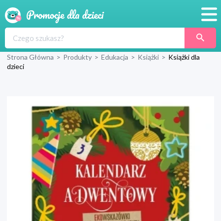
Promocje
Strona Główna
>
Produkty
>
Edukacja
>
Książki
>
Książki dla
Produkty
dzieci
Sklepy
Blog
Wyprawka