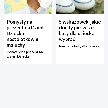
Pomysły na
5 wskazówek, jakie
prezent na Dzień
i kiedy pierwsze
Dziecka –
buty dla dziecka
nastolatkowie i
wybrać
maluchy
Pierwsze buty dla dziecka
Pomysły na prezent na
Dzień Dziecka