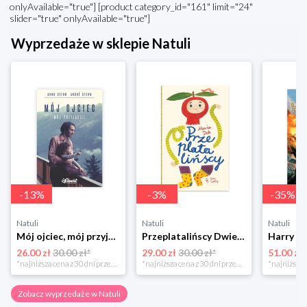
onlyAvailable="true"] [product category_id="161" limit="24"
slider="true" onlyAvailable="true"]
Wyprzedaże w sklepie Natuli
-
13
%
-
3
%
-
35
%
Natuli
Natuli
Natuli
Mój ojciec, mój przyjaciel Element
Przeplatalińscy Dwie siostry
26.00 zł
30.00 zł*
29.00 zł
30.00 zł*
51.00 zł
*najniższa cena z 30 dni przed obniżką
*najniższa cena z 30 dni przed obniżką
Zobacz wyprzedaże w Natuli