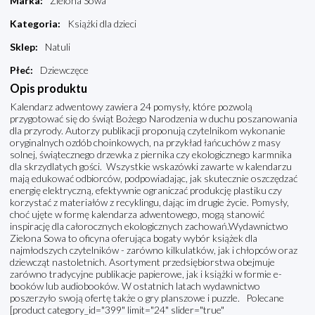
Marka
:
Zielona Sowa
Kategoria
:
Książki dla dzieci
Sklep
:
Natuli
Płeć
:
Dziewczęce
Opis produktu
Kalendarz adwentowy zawiera 24 pomysły, które pozwolą
przygotować się do świąt Bożego Narodzenia w duchu poszanowania
dla przyrody. Autorzy publikacji proponują czytelnikom wykonanie
oryginalnych ozdób choinkowych, na przykład łańcuchów z masy
solnej, świątecznego drzewka z piernika czy ekologicznego karmnika
dla skrzydlatych gości. Wszystkie wskazówki zawarte w kalendarzu
mają edukować odbiorców, podpowiadając, jak skutecznie oszczędzać
energię elektryczną, efektywnie ograniczać produkcję plastiku czy
korzystać z materiałów z recyklingu, dając im drugie życie. Pomysły,
choć ujęte w formę kalendarza adwentowego, mogą stanowić
inspirację dla całorocznych ekologicznych zachowań.Wydawnictwo
Zielona Sowa to oficyna oferująca bogaty wybór książek dla
najmłodszych czytelników - zarówno kilkulatków, jak i chłopców oraz
dziewcząt nastoletnich. Asortyment przedsiębiorstwa obejmuje
zarówno tradycyjne publikacje papierowe, jak i książki w formie e-
booków lub audiobooków. W ostatnich latach wydawnictwo
poszerzyło swoją ofertę także o gry planszowe i puzzle. Polecane
[product category_id="399" limit="24" slider="true"