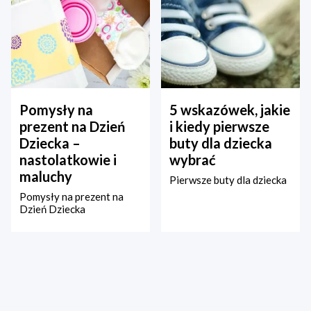
Pomysły na
5 wskazówek, jakie
prezent na Dzień
i kiedy pierwsze
Dziecka –
buty dla dziecka
nastolatkowie i
wybrać
maluchy
Pierwsze buty dla dziecka
Pomysły na prezent na
Dzień Dziecka