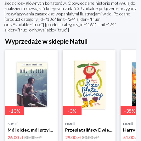
śledzić losy głównych bohaterów. Opowiedziane historie motywują do
znalezienia rozwiązań kolejnych zadań.3. Unikalne połączenie przygody
i rozwiązywania zagadek ze wspaniałymi ilustracjami w tle. Polecane
[product category_id="136" limit="24" slider="true"
onlyAvailable="true"] [product category_id="161" limit="24"
slider="true" onlyAvailable="true"]
Wyprzedaże w sklepie Natuli
-
13
%
-
3
%
-
35
%
Natuli
Natuli
Natuli
Mój ojciec, mój przyjaciel Element
Przeplatalińscy Dwie siostry
26.00 zł
30.00 zł*
29.00 zł
30.00 zł*
51.00 zł