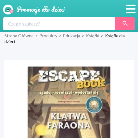
Promocje
Strona Główna
>
Produkty
>
Edukacja
>
Książki
>
Książki dla
Produkty
dzieci
Sklepy
Blog
Wyprawka