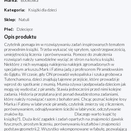
Marka
:
Bookolika
Kategoria
:
Książki dla dzieci
Sklep
:
Natuli
Płeć
:
Dziecięce
Opis produktu
Czytelnik pomaga im w rozwiązywaniu zadań inspirowanych tematem
przewodnim książki. Trzeba wykazać się sprytem, spostrzegawczością,
umiejętnością liczenia i porównywania. Pomoce do znalezienia
rozwiązań należy samodzielne wyciąć ze stron na końcu książki.
Niektóre z nich wymagają naklejenia naklejek zgromadzonych w
specjalnym arkuszu.Mark i Fatima jadą z profesorem Piramidowskim
do Egiptu. W czasie, gdy ON prowadzi wykopaliska i szuka grobowca
Tutenchamona, dzieci znajdują tajemne przejście, które prowadzi je
wprost do spotkanie z mumią. Mumia ożywa i podpowiada dzieciom jak
mogą się wydostać z piramidy. Stawia jednocześni przed nimi kolejne
zadania. Historia przeplatana jest ponad dwudziestoma zadaniami,
które należy rozwiązać razem z bohaterami. Chcąc poznać kolejne losy
Marka i Fatimy w labiryncie piramidy, czytelnik zmierzy się z liczeniem,
porównywaniem, odnajdywaniem ścieżki w labiryncie, odczytywanie
znaków itp. Dlaczego warto kupić tę
książkę?1. Duża ilość zagadek i zadań opartych na znajomości zjawisk
fizycznych, prostym liczeniu, porównywaniu kształtów i znajomości
podstaw geometrii.2. Wszystko wkomponowane w fabułę, pozwalającą