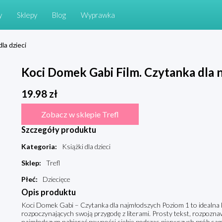
y
Sklepy
Blog
Wyprawka
dla dzieci
Koci Domek Gabi Film. Czytanka dla 
19.98
zł
Zobacz w sklepie Trefl
Szczegóły produktu
Kategoria
:
Książki dla dzieci
Sklep
:
Trefl
Płeć
:
Dziecięce
Opis produktu
Koci Domek Gabi – Czytanka dla najmłodszych Poziom 1 to idealna ks
rozpoczynających swoją przygodę z literami. Prosty tekst, rozpozna
najmłodszym nabierać pewności siebie podczas pierwszych prób samo