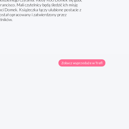
ncisco. Mali czytelnicy będą śledzić ich misję
oci Domek. Książeczka łączy ulubione postacie z
 został opracowany i zatwierdzony przez
elników.
Zobacz wyprzedaże w Trefl