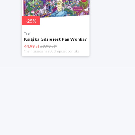
-
25
%
Trefl
Książka Gdzie jest Pan Wonka?
44.99 zł
59.99 zł*
*najniższa cena z 30 dni przed obniżką