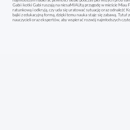
Gabi i kotki Gabi ruszają na niesaMIAUtą przygodę w mieście Miau Fra
ratunkową i odkryją, czy uda się uratować sytuację oraz odnaleźć K
bajki z edukacyjną formą, dzięki temu nauka staje się zabawą. Tytuł
nauczycieli oraz ekspertów, aby wspierać rozwój najmłodszych czyt