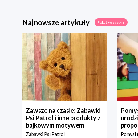
Najnowsze artykuły
Pokaż wszystkie
Zawsze na czasie: Zabawki
Pomys
Psi Patrol i inne produkty z
urodz
bajkowym motywem
propo
Zabawki Psi Patrol
Pomysł n