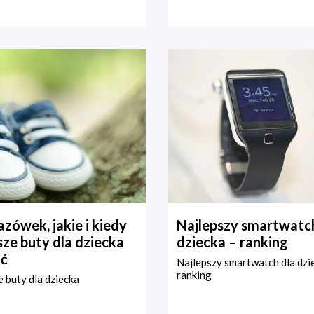
zówek, jakie i kiedy
Najlepszy smartwatch
ze buty dla dziecka
dziecka – ranking
ć
Najlepszy smartwatch dla dzi
ranking
 buty dla dziecka