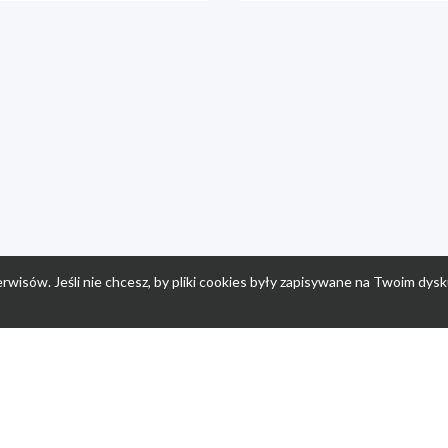
rwisów. Jeśli nie chcesz, by pliki cookies były zapisywane na Twoim dysk
a
Przepisy dla dzieci
Po