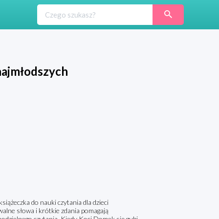
najmłodszych
iążeczka do nauki czytania dla dzieci
walne słowa i krótkie zdania pomagają
dzielnego czytania. Kiedy Koci Domek się gubi,