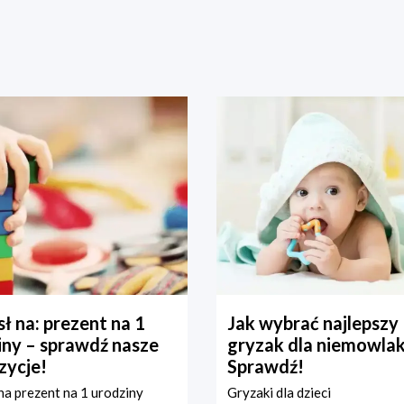
ł na: prezent na 1
Jak wybrać najlepszy
iny – sprawdź nasze
gryzak dla niemowla
zycje!
Sprawdź!
a prezent na 1 urodziny
Gryzaki dla dzieci