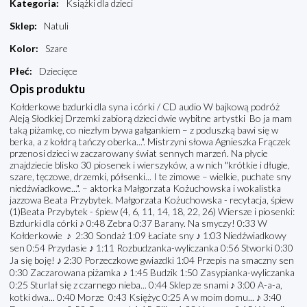
Kategoria
:
Książki dla dzieci
Sklep
:
Natuli
Kolor
:
Szare
Płeć
:
Dziecięce
Opis produktu
Kołderkowe bzdurki dla syna i córki / CD audio W bajkową podróż
Aleją Słodkiej Drzemki zabiorą dzieci dwie wybitne artystki Bo ja mam
taką piżamkę, co niezłym bywa gałgankiem – z poduszką bawi się w
berka, a z kołdrą tańczy oberka...". Mistrzyni słowa Agnieszka Frączek
przenosi dzieci w zaczarowany świat sennych marzeń. Na płycie
znajdziecie blisko 30 piosenek i wierszyków, a w nich "krótkie i długie,
szare, tęczowe, drzemki, półsenki... I te zimowe – wielkie, puchate sny
niedźwiadkowe...". – aktorka Małgorzata Kożuchowska i wokalistka
jazzowa Beata Przybytek. Małgorzata Kożuchowska - recytacja, śpiew
(1)Beata Przybytek - śpiew (4, 6, 11, 14, 18, 22, 26) Wiersze i piosenki:
Bzdurki dla córki ♪ 0:48 Zebra 0:37 Barany. Na smyczy! 0:33 W
Kołderkowie ♪ 2:30 Sondaż 1:09 Łaciate sny ♪ 1:03 Niedźwiadkowy
sen 0:54 Przydasie ♪ 1:11 Rozbudzanka-wyliczanka 0:56 Stworki 0:30
Ja się boję! ♪ 2:30 Porzeczkowe gwiazdki 1:04 Przepis na smaczny sen
0:30 Zaczarowana piżamka ♪ 1:45 Budzik 1:50 Zasypianka-wyliczanka
0:25 Sturlał się z czarnego nieba... 0:44 Sklep ze snami ♪ 3:00 A-a-a,
kotki dwa... 0:40 Morze 0:43 Księżyc 0:25 A w moim domu... ♪ 3:40