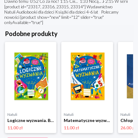
Dawno temu 0:52 Co za noc! 1:15 Ciii... 1:33 Nocą... ♪ 2:15 W serii
[product id="23317, 23316, 23315, 23314"] Wydawnictwo
Natuli Audiobooki dla dzieci Książki dla dzieci 4-6 lat Polecamy
nowości [product show="new" limit="12" slider="true"
onlyAvailable="true"]
Podobne produkty
Natuli
Natuli
Natuli
Logiczne wyzwania. Bystry umysł Ibis
Matematyczne wyzwania. Bystry umysł Ibis
11.00 zł
11.00 zł
26.00 zł