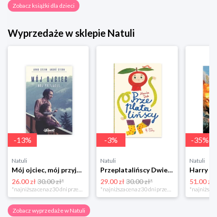
Zobacz książki dla dzieci
Wyprzedaże w sklepie Natuli
-
13
%
-
3
%
-
35
%
Natuli
Natuli
Natuli
Mój ojciec, mój przyjaciel Element
Przeplatalińscy Dwie siostry
26.00 zł
30.00 zł*
29.00 zł
30.00 zł*
51.00 zł
*najniższa cena z 30 dni przed obniżką
*najniższa cena z 30 dni przed obniżką
Zobacz wyprzedaże w Natuli