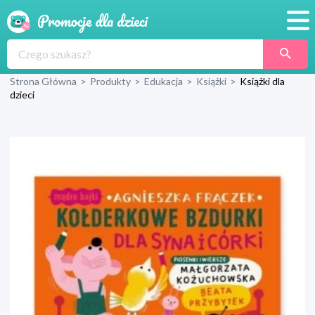
Promocje
Strona Główna
>
Produkty
>
Edukacja
>
Książki
>
Książki dla
Produkty
dzieci
Sklepy
Blog
Wyprawka