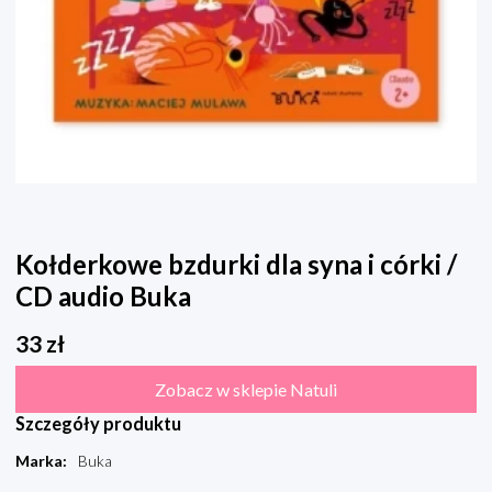
Kołderkowe bzdurki dla syna i córki /
CD audio Buka
33
zł
Zobacz w sklepie Natuli
Szczegóły produktu
Marka
:
Buka