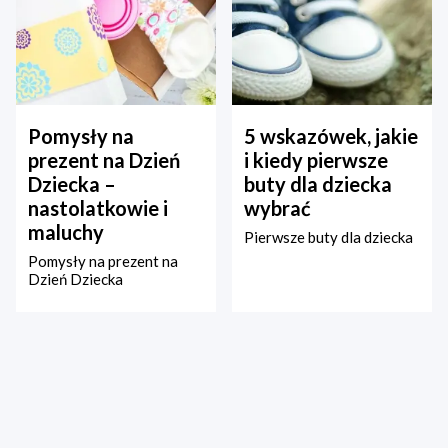
Pomysły na
5 wskazówek, jakie
prezent na Dzień
i kiedy pierwsze
Dziecka –
buty dla dziecka
nastolatkowie i
wybrać
maluchy
Pierwsze buty dla dziecka
Pomysły na prezent na
Dzień Dziecka