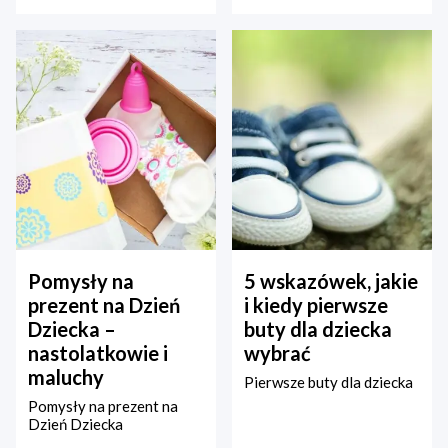
Pomysły na
5 wskazówek, jakie
prezent na Dzień
i kiedy pierwsze
Dziecka –
buty dla dziecka
nastolatkowie i
wybrać
maluchy
Pierwsze buty dla dziecka
Pomysły na prezent na
Dzień Dziecka