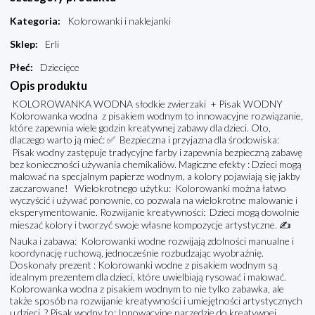
Kategoria
:
Kolorowanki i naklejanki
Sklep
:
Erli
Płeć
:
Dziecięce
Opis produktu
KOLOROWANKA WODNA słodkie zwierzaki + Pisak WODNY
Kolorowanka wodna z pisakiem wodnym to innowacyjne rozwiązanie,
które zapewnia wiele godzin kreatywnej zabawy dla dzieci. Oto,
dlaczego warto ją mieć: ✅ Bezpieczna i przyjazna dla środowiska:
Pisak wodny zastępuje tradycyjne farby i zapewnia bezpieczną zabawę
bez konieczności używania chemikaliów. Magiczne efekty : Dzieci mogą
malować na specjalnym papierze wodnym, a kolory pojawiają się jakby
zaczarowane! ️ Wielokrotnego użytku: Kolorowanki można łatwo
wyczyścić i używać ponownie, co pozwala na wielokrotne malowanie i
eksperymentowanie. Rozwijanie kreatywności: Dzieci mogą dowolnie
mieszać kolory i tworzyć swoje własne kompozycje artystyczne. ✍️
Nauka i zabawa: Kolorowanki wodne rozwijają zdolności manualne i
koordynację ruchową, jednocześnie rozbudzając wyobraźnię.
Doskonały prezent : Kolorowanki wodne z pisakiem wodnym są
idealnym prezentem dla dzieci, które uwielbiają rysować i malować.
Kolorowanka wodna z pisakiem wodnym to nie tylko zabawka, ale
także sposób na rozwijanie kreatywności i umiejętności artystycznych
u dzieci. ?️ Pisak wodny to: Innowacyjne narzędzie do kreatywnej