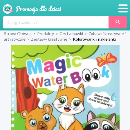
Promocje
Strona Główna
>
Produkty
>
Gry i zabawki
>
Zabawki kreatywne i
Produkty
artystyczne
>
Zestawy kreatywne
>
Kolorowanki i naklejanki
Sklepy
Blog
Wyprawka