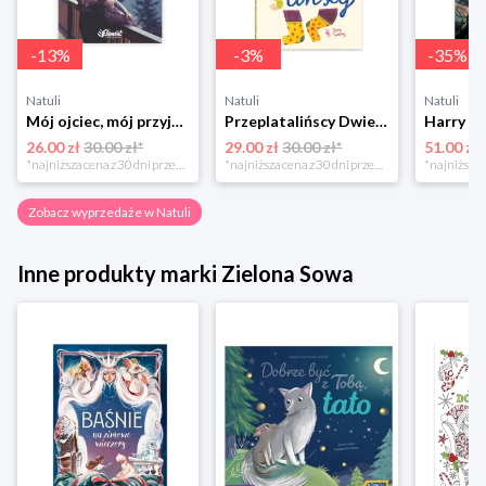
-
13
%
-
3
%
-
35
%
Natuli
Natuli
Natuli
Mój ojciec, mój przyjaciel Element
Przeplatalińscy Dwie siostry
26.00 zł
30.00 zł*
29.00 zł
30.00 zł*
51.00 zł
*najniższa cena z 30 dni przed obniżką
*najniższa cena z 30 dni przed obniżką
Zobacz wyprzedaże w Natuli
Inne produkty marki Zielona Sowa