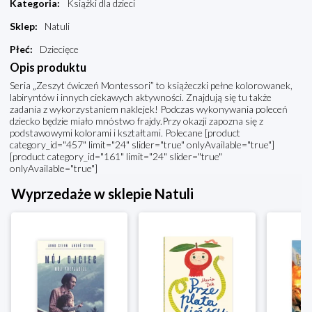
Kategoria
:
Książki dla dzieci
Sklep
:
Natuli
Płeć
:
Dziecięce
Opis produktu
Seria „Zeszyt ćwiczeń Montessori” to książeczki pełne kolorowanek,
labiryntów i innych ciekawych aktywności. Znajdują się tu także
zadania z wykorzystaniem naklejek! Podczas wykonywania poleceń
dziecko będzie miało mnóstwo frajdy.Przy okazji zapozna się z
podstawowymi kolorami i kształtami. Polecane [product
category_id="457" limit="24" slider="true" onlyAvailable="true"]
[product category_id="161" limit="24" slider="true"
onlyAvailable="true"]
Wyprzedaże w sklepie Natuli