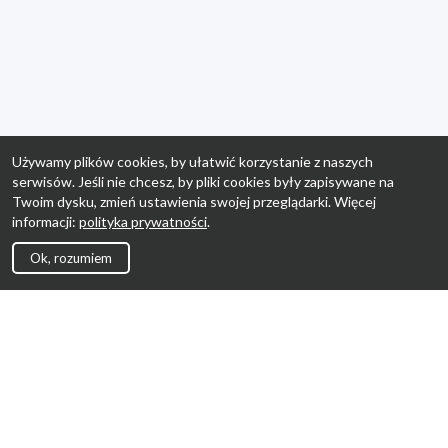
Używamy plików cookies, by ułatwić korzystanie z naszych
serwisów. Jeśli nie chcesz, by pliki cookies były zapisywane na
Twoim dysku, zmień ustawienia swojej przeglądarki. Więcej
informacji:
polityka prywatności
.
Ok, rozumiem