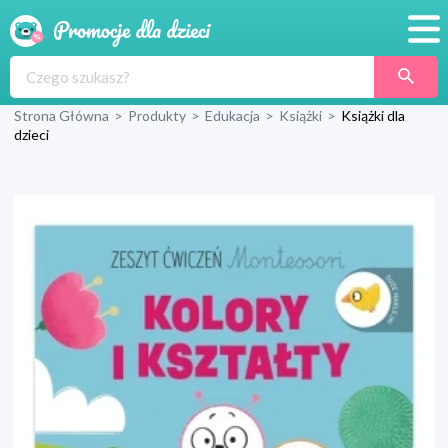
Promocje
Strona Główna
>
Produkty
>
Edukacja
>
Książki
>
Książki dla
Produkty
dzieci
Sklepy
Blog
Wyprawka