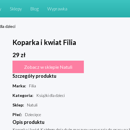
y
Sklepy
Blog
Wyprawka
dla dzieci
Koparka i kwiat Filia
29
zł
Zobacz w sklepie Natuli
Szczegóły produktu
Marka
:
Filia
Kategoria
:
Książki dla dzieci
Sklep
:
Natuli
Płeć
:
Dziecięce
Opis produktu
Koparka i kwiat Każdego dnia duże maszyny wyruszają do pracy na bu