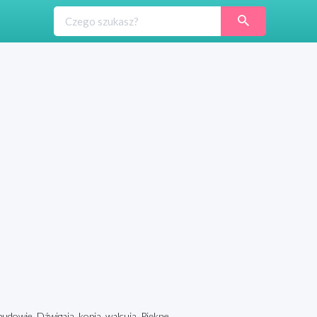
dowie. Dźwigają, kopią, walcują. Piękne