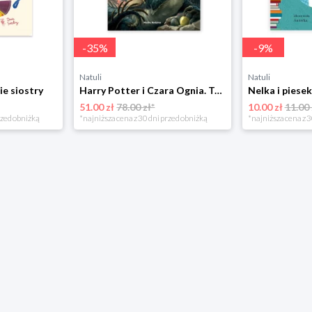
-
35
%
-
9
%
Natuli
Natuli
ie siostry
Harry Potter i Czara Ognia. Tom 4 Media rodzina
51.00 zł
78.00 zł*
10.00 zł
11.00 
rzed obniżką
*najniższa cena z 30 dni przed obniżką
*najniższa cena z 3