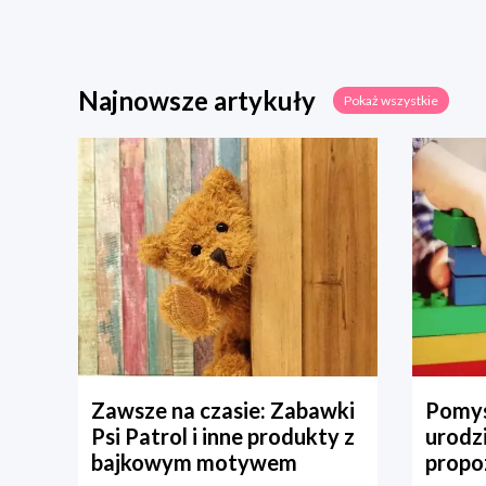
Najnowsze artykuły
Pokaż wszystkie
Zawsze na czasie: Zabawki
Pomys
Psi Patrol i inne produkty z
urodz
bajkowym motywem
propo