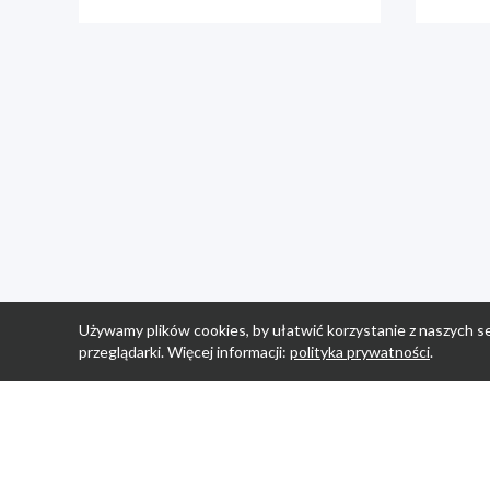
Używamy plików cookies, by ułatwić korzystanie z naszych se
przeglądarki. Więcej informacji:
polityka prywatności
.
Strona Główn