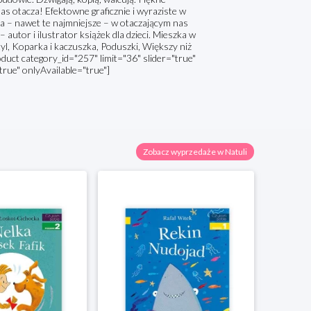
s otacza! Efektowne graficznie i wyraziste w
kna – nawet te najmniejsze – w otaczającym nas
– autor i ilustrator książek dla dzieci. Mieszka w
tyl, Koparka i kaczuszka, Poduszki, Większy niż
uct category_id="257" limit="36" slider="true"
true" onlyAvailable="true"]
Zobacz wyprzedaże w Natuli