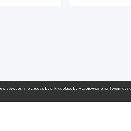
rwisów. Jeśli nie chcesz, by pliki cookies były zapisywane na Twoim dysk
a
Przepisy dla dzieci
Po