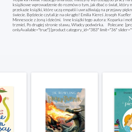
książkowe wprowadzenie do rozmów o tym, jak dbać o świat, który na
przekazie książki, które uczą empatii i uwrażliwiają na przejawy pię
świecie. Będziecie czytali je na okrągło! Emilia Kiereś Joseph Kuefler 
Minnesocie z żoną i dziećmi. Inne książki tego autora: Koparka i mo
trzmiel, Po drugiej stronie stawu, Władcy podwórka. Polecane [prod
onlyAvailable="true"] [product category_id="383" limit="36" slider="