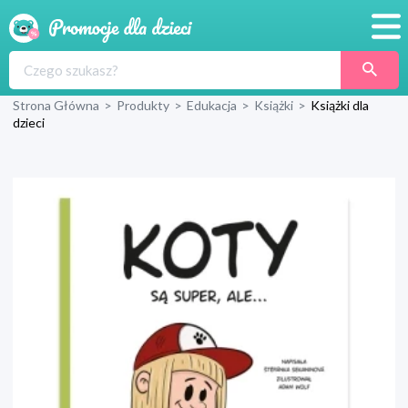
Promocje
Strona Główna
>
Produkty
>
Edukacja
>
Książki
>
Książki dla
Produkty
dzieci
Sklepy
Blog
Wyprawka