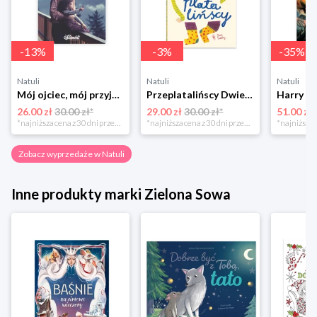
-
13
%
-
3
%
-
35
%
Natuli
Natuli
Natuli
Mój ojciec, mój przyjaciel Element
Przeplatalińscy Dwie siostry
26.00 zł
30.00 zł*
29.00 zł
30.00 zł*
51.00 zł
*najniższa cena z 30 dni przed obniżką
*najniższa cena z 30 dni przed obniżką
Zobacz wyprzedaże w Natuli
Inne produkty marki Zielona Sowa