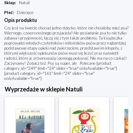
Sklep
:
Natuli
Płeć
:
Dziecięce
Opis produktu
Czy jest na świecie chociaż jedno dziecko, które nie chciałoby mieć psa?
Wiernego, czworonożnego przyjaciela? Ale posiadanie psa to nie tylko
zabawa i przyjemność, łączą się z tym także problemy. Ta książeczka
poprowadzi młodych czytelników i miłośników psów przez najbardziej
podstawowe etapy opieki nad zwierzęciem, przedstawi im kłopoty, z
którymi większość opiekunów psów musi się liczyć oraz naświetli
radości, które je zrównoważą i pomogą pokonać. Nie ma na co czekać!
Zaczynamy! Zobacz też: Psy są super, ale Polecane [product
category_id="249" limit="24" slider="true" onlyAvailable="true"]
[product category_id="161" limit="24" slider="true"
onlyAvailable="true"]
Wyprzedaże w sklepie Natuli