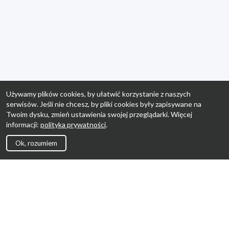
Używamy plików cookies, by ułatwić korzystanie z naszych
serwisów. Jeśli nie chcesz, by pliki cookies były zapisywane na
Twoim dysku, zmień ustawienia swojej przeglądarki. Więcej
informacji:
polityka prywatności
.
Ok, rozumiem