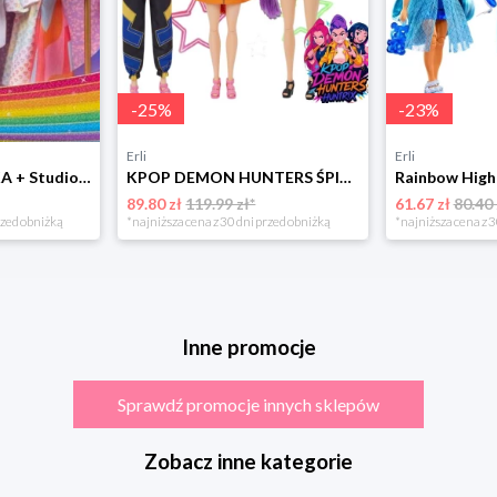
-
25
%
-
23
%
Erli
Erli
Rainbow High LALKA + Studio Mody Fashion Garderoba Avery Styles 428268 +akc
KPOP DEMON HUNTERS ŚPIEWAJĄCE ŚWIECĄCE LALKI K-Pop Mira Rumi Zoey
89.80 zł
119.99 zł*
61.67 zł
80.40 
rzed obniżką
*najniższa cena z 30 dni przed obniżką
*najniższa cena z 3
Inne promocje
Sprawdź promocje innych sklepów
Zobacz inne kategorie