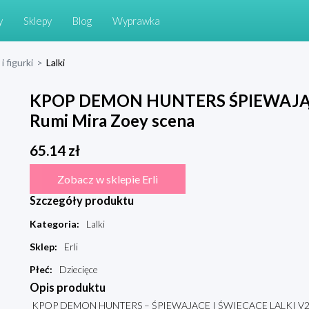
y
Sklepy
Blog
Wyprawka
i figurki
>
Lalki
KPOP DEMON HUNTERS ŚPIEWAJĄC
Rumi Mira Zoey scena
65.14
zł
Zobacz w sklepie Erli
Szczegóły produktu
Kategoria
:
Lalki
Sklep
:
Erli
Płeć
:
Dziecięce
Opis produktu
KPOP DEMON HUNTERS – ŚPIEWAJĄCE I ŚWIECĄCE LALKI V