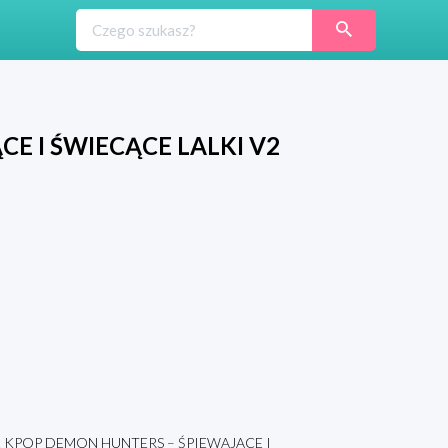
E I ŚWIECĄCE LALKI V2
2 KPOP DEMON HUNTERS – ŚPIEWAJĄCE I