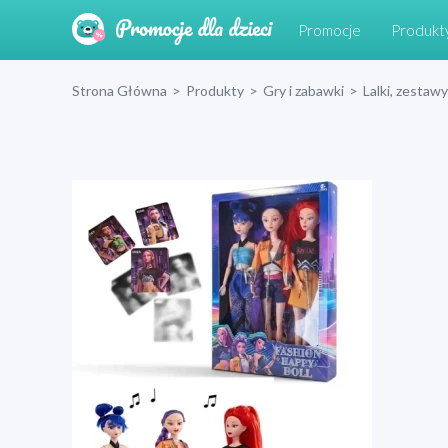
Promocje
Produkt
Strona Główna
>
Produkty
>
Gry i zabawki
>
Lalki, zestawy 