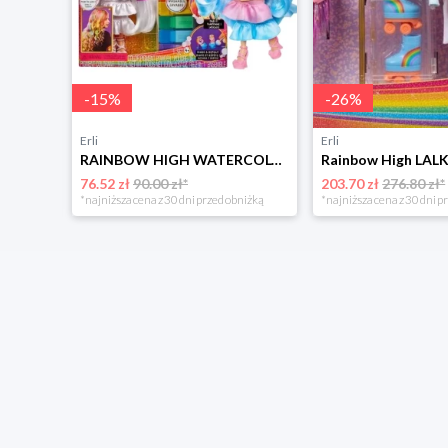
-
15
%
-
26
%
Erli
Erli
LALKA Monster High x Wednesday Kolekcjonerska Enid Sinclair Wilkołak HXJ05
RAINBOW HIGH WATERCOLOR & CREATE LALKA DO MALOWANIA DIY BRĄZOWE OCZY
76.52 zł
90.00 zł*
203.70 zł
276.80 zł*
niżką
*najniższa cena z 30 dni przed obniżką
*najniższa cena z 30 dni p