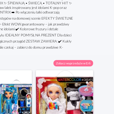
X ✨ ŚPIEWAJĄ • ŚWIECĄ • TOTALNY HIT ✨
 lalek inspirowany jest idolami K-pop oraz
IX ➡️ Po włączeniu lalki odtwarzają
 i występów na domowej scenie EFEKTY ŚWIETLNE
t ✨ Efekt WOW gwarantowany – jak prawdziwy
idolami ✔️ Kolorowe fryzury i detale
 stylu IDEALNY POMYSŁ NA PREZENT Dla dzieci
i magicznych przygód ZESTAW ZAWIERA: ✔️ Kukły
ie czekaj – zabierz do domu prawdziwe K-
Zobacz wyprzedaże w Erli