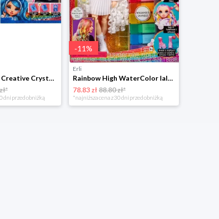
-
11
%
Erli
Rainbow High Creative Crystals Fashion Doll SKYLER Lalka i Akcesoria 121374
Rainbow High WaterColor lalka - fioletowe oczy DO KOLOROWANIA 507581
zł*
78.83 zł
88.80 zł*
0 dni przed obniżką
*najniższa cena z 30 dni przed obniżką