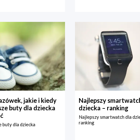
zówek, jakie i kiedy
Najlepszy smartwatch
ze buty dla dziecka
dziecka – ranking
ć
Najlepszy smartwatch dla dzi
ranking
 buty dla dziecka