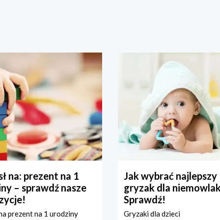
ł na: prezent na 1
Jak wybrać najlepszy
iny – sprawdź nasze
gryzak dla niemowla
zycje!
Sprawdź!
a prezent na 1 urodziny
Gryzaki dla dzieci