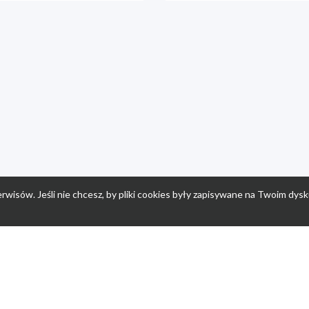
rwisów. Jeśli nie chcesz, by pliki cookies były zapisywane na Twoim dysk
a
Przepisy dla dzieci
Po