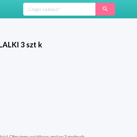
KI 3 szt k
lądają! Oferujemy wyjątkowy zestaw 3 modnych