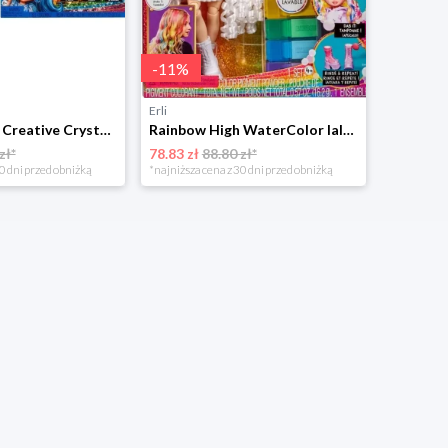
-
11
%
Erli
Rainbow High Creative Crystals Fashion Doll SKYLER Lalka i Akcesoria 121374
Rainbow High WaterColor lalka - fioletowe oczy DO KOLOROWANIA 507581
zł*
78.83 zł
88.80 zł*
0 dni przed obniżką
*najniższa cena z 30 dni przed obniżką