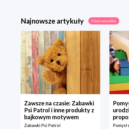
Najnowsze artykuły
Pokaż wszystkie
Zawsze na czasie: Zabawki
Pomys
Psi Patrol i inne produkty z
urodz
bajkowym motywem
propo
Zabawki Psi Patrol
Pomysł n