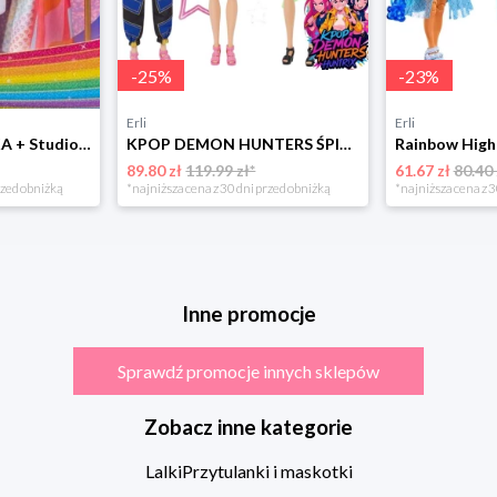
-
25
%
-
23
%
Erli
Erli
Rainbow High LALKA + Studio Mody Fashion Garderoba Avery Styles 428268 +akc
KPOP DEMON HUNTERS ŚPIEWAJĄCE ŚWIECĄCE LALKI K-Pop Mira Rumi Zoey
89.80 zł
119.99 zł*
61.67 zł
80.40 
rzed obniżką
*najniższa cena z 30 dni przed obniżką
*najniższa cena z 3
Inne promocje
Sprawdź promocje innych sklepów
Zobacz inne kategorie
Lalki
Przytulanki i maskotki