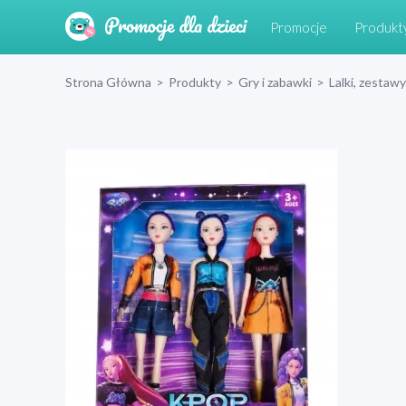
Promocje
Produkt
Strona Główna
>
Produkty
>
Gry i zabawki
>
Lalki, zestawy 