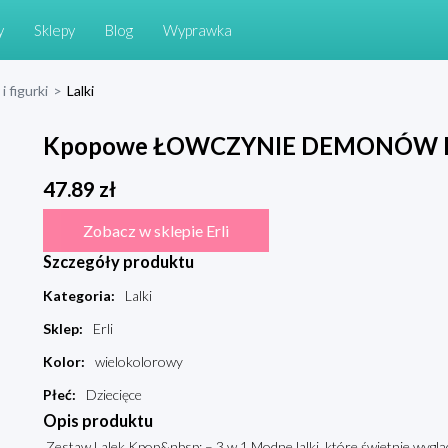
y
Sklepy
Blog
Wyprawka
i figurki
>
Lalki
Kpopowe ŁOWCZYNIE DEMONÓW LAL
47.89
zł
Zobacz w sklepie Erli
Szczegóły produktu
Kategoria
:
Lalki
Sklep
:
Erli
Kolor
:
wielokolorowy
Płeć
:
Dziecięce
Opis produktu
Zestaw Lalek Kpop&nbsp; – 3 w 1 Modne lalki, które świetnie wyg