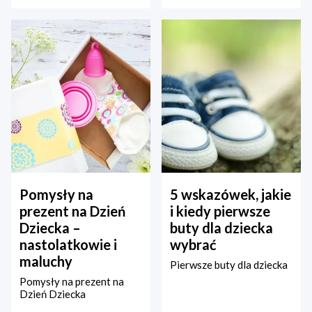
Pomysły na
5 wskazówek, jakie
prezent na Dzień
i kiedy pierwsze
Dziecka –
buty dla dziecka
nastolatkowie i
wybrać
maluchy
Pierwsze buty dla dziecka
Pomysły na prezent na
Dzień Dziecka