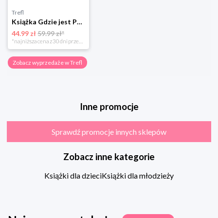
Trefl
Książka Gdzie jest Pan Wonka?
44.99 zł
59.99 zł*
*najniższa cena z 30 dni przed obniżką
Zobacz wyprzedaże w Trefl
Inne promocje
Sprawdź promocje innych sklepów
Zobacz inne kategorie
Książki dla dzieci
Książki dla młodzieży