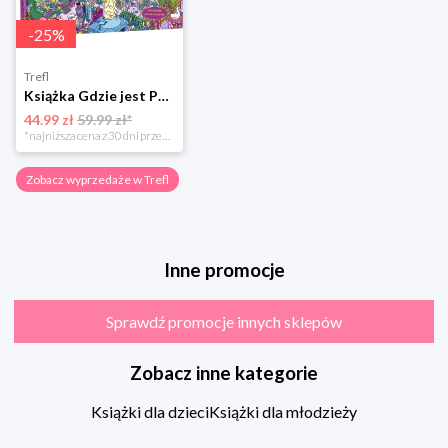
-
25
%
Trefl
Książka Gdzie jest Pan Wonka?
44.99 zł
59.99 zł*
*najniższa cena z 30 dni przed obniżką
Zobacz wyprzedaże w Trefl
Inne promocje
Sprawdź promocje innych sklepów
Zobacz inne kategorie
Książki dla dzieci
Książki dla młodzieży