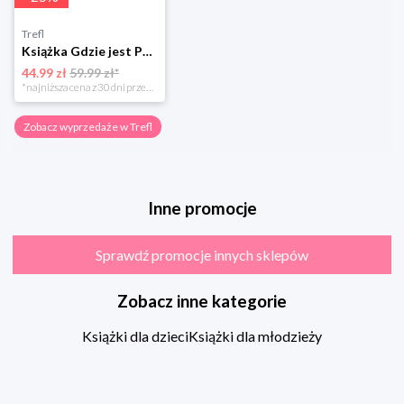
Trefl
Książka Gdzie jest Pan Wonka?
44.99 zł
59.99 zł*
*najniższa cena z 30 dni przed obniżką
Zobacz wyprzedaże w Trefl
Inne promocje
Sprawdź promocje innych sklepów
Zobacz inne kategorie
Książki dla dzieci
Książki dla młodzieży