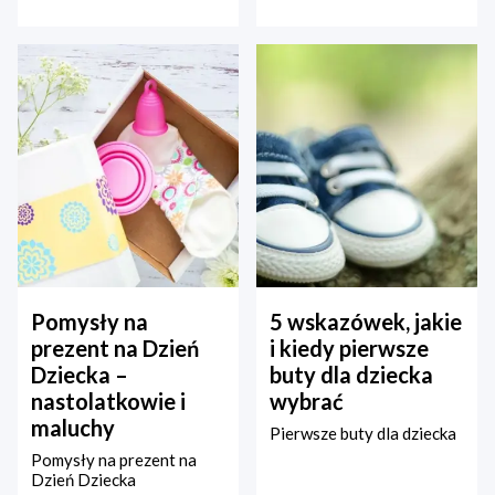
Pomysły na
5 wskazówek, jakie
prezent na Dzień
i kiedy pierwsze
Dziecka –
buty dla dziecka
nastolatkowie i
wybrać
maluchy
Pierwsze buty dla dziecka
Pomysły na prezent na
Dzień Dziecka