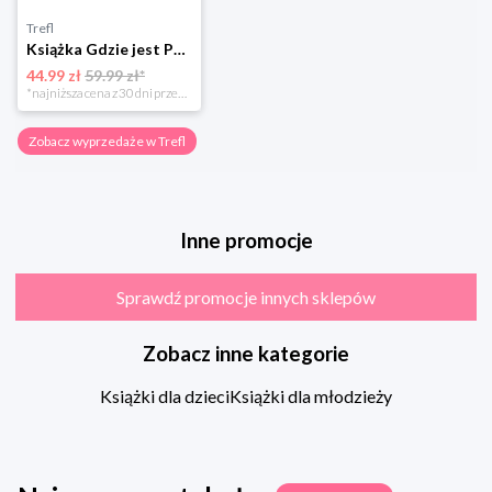
Trefl
Książka Gdzie jest Pan Wonka?
44.99 zł
59.99 zł*
*najniższa cena z 30 dni przed obniżką
Zobacz wyprzedaże w Trefl
Inne promocje
Sprawdź promocje innych sklepów
Zobacz inne kategorie
Książki dla dzieci
Książki dla młodzieży