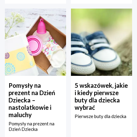
Pomysły na
5 wskazówek, jakie
prezent na Dzień
i kiedy pierwsze
Dziecka –
buty dla dziecka
nastolatkowie i
wybrać
maluchy
Pierwsze buty dla dziecka
Pomysły na prezent na
Dzień Dziecka