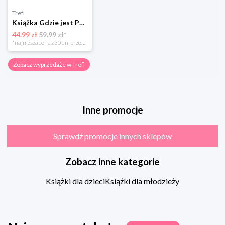
Trefl
Książka Gdzie jest Pan Wonka?
44.99 zł
59.99 zł*
*najniższa cena z 30 dni przed obniżką
Zobacz wyprzedaże w Trefl
Inne promocje
Sprawdź promocje innych sklepów
Zobacz inne kategorie
Książki dla dzieci
Książki dla młodzieży