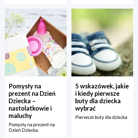
Pomysły na
5 wskazówek, jakie
prezent na Dzień
i kiedy pierwsze
Dziecka –
buty dla dziecka
nastolatkowie i
wybrać
maluchy
Pierwsze buty dla dziecka
Pomysły na prezent na
Dzień Dziecka