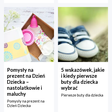
Pomysły na
5 wskazówek, jakie
prezent na Dzień
i kiedy pierwsze
Dziecka –
buty dla dziecka
nastolatkowie i
wybrać
maluchy
Pierwsze buty dla dziecka
Pomysły na prezent na
Dzień Dziecka