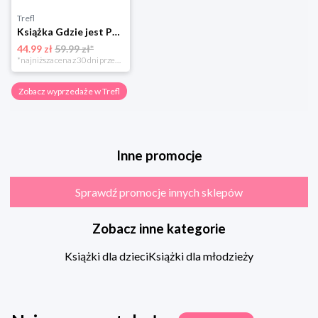
Trefl
Książka Gdzie jest Pan Wonka?
44.99 zł
59.99 zł*
*najniższa cena z 30 dni przed obniżką
Zobacz wyprzedaże w Trefl
Inne promocje
Sprawdź promocje innych sklepów
Zobacz inne kategorie
Książki dla dzieci
Książki dla młodzieży