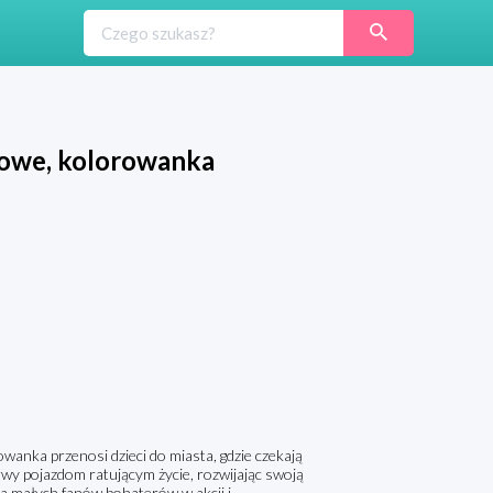
kowe, kolorowanka
wanka przenosi dzieci do miasta, gdzie czekają
rwy pojazdom ratującym życie, rozwijając swoją
la małych fanów bohaterów w akcji i