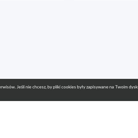
rwisów. Jeśli nie chcesz, by pliki cookies były zapisywane na Twoim dysk
a
Przepisy dla dzieci
Po