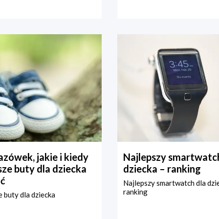
zówek, jakie i kiedy
Najlepszy smartwatch
ze buty dla dziecka
dziecka – ranking
ć
Najlepszy smartwatch dla dzi
ranking
 buty dla dziecka