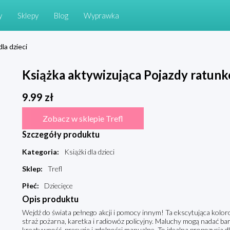
y
Sklepy
Blog
Wyprawka
dla dzieci
Książka aktywizująca Pojazdy ratun
9.99
zł
Zobacz w sklepie Trefl
Szczegóły produktu
Kategoria
:
Książki dla dzieci
Sklep
:
Trefl
Płeć
:
Dziecięce
Opis produktu
Wejdź do świata pełnego akcji i pomocy innym! Ta ekscytująca koloro
straż pożarna, karetka i radiowóz policyjny. Maluchy mogą nadać ba
kreatywność, precyzję i zdolności manualne. To idealna propozycja d