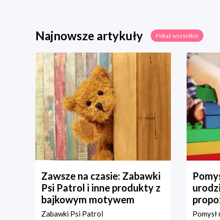
Najnowsze artykuły
Pokaż wszystkie
Zawsze na czasie: Zabawki
Pomys
Psi Patrol i inne produkty z
urodz
bajkowym motywem
propo
Zabawki Psi Patrol
Pomysł n