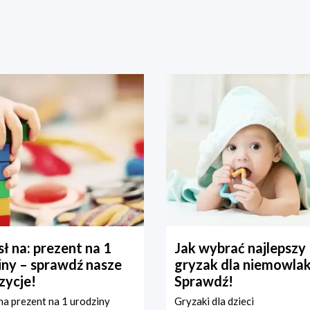
ł na: prezent na 1
Jak wybrać najlepszy
iny – sprawdź nasze
gryzak dla niemowla
zycje!
Sprawdź!
a prezent na 1 urodziny
Gryzaki dla dzieci