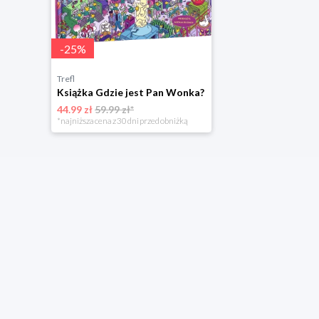
-
25
%
Trefl
Książka Gdzie jest Pan Wonka?
44.99 zł
59.99 zł*
*najniższa cena z 30 dni przed obniżką