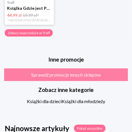
Trefl
Książka Gdzie jest Pan Wonka?
44.99 zł
59.99 zł*
*najniższa cena z 30 dni przed obniżką
Zobacz wyprzedaże w Trefl
Inne promocje
Sprawdź promocje innych sklepów
Zobacz inne kategorie
Książki dla dzieci
Książki dla młodzieży
Najnowsze artykuły
Pokaż wszystkie