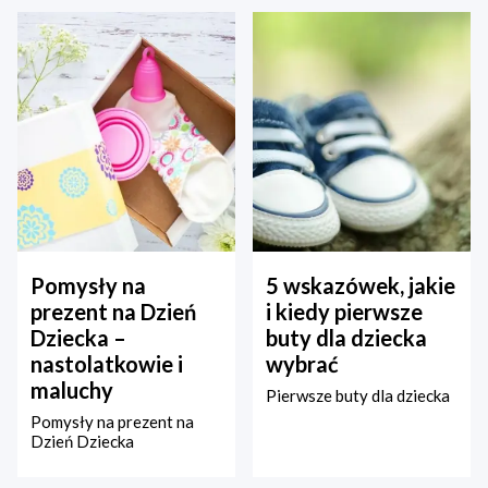
Pomysły na
5 wskazówek, jakie
prezent na Dzień
i kiedy pierwsze
Dziecka –
buty dla dziecka
nastolatkowie i
wybrać
maluchy
Pierwsze buty dla dziecka
Pomysły na prezent na
Dzień Dziecka