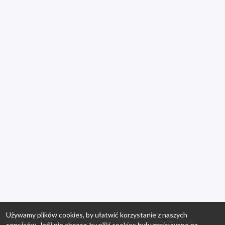
Używamy plików cookies, by ułatwić korzystanie z naszych
serwisów. Jeśli nie chcesz, by pliki cookies były zapisywane na