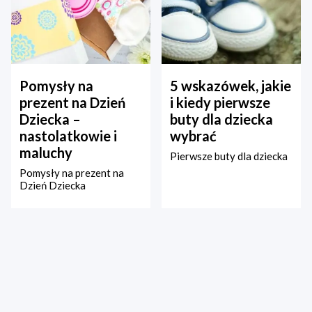
Pomysły na
5 wskazówek, jakie
prezent na Dzień
i kiedy pierwsze
Dziecka –
buty dla dziecka
nastolatkowie i
wybrać
maluchy
Pierwsze buty dla dziecka
Pomysły na prezent na
Dzień Dziecka