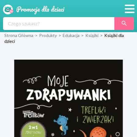
Promocje
Strona Główna
>
Produkty
>
Edukacja
>
Książki
>
Książki dla
Produkty
dzieci
Sklepy
Blog
Wyprawka