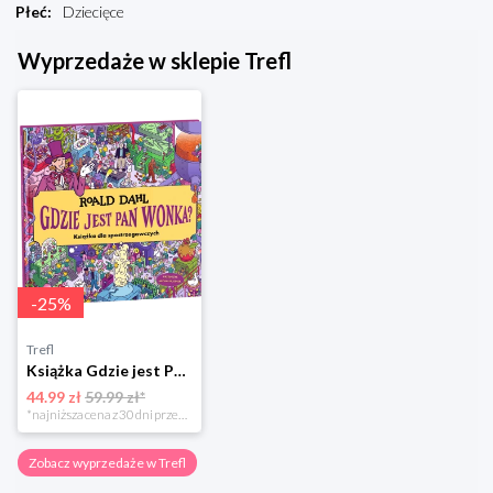
Płeć
:
Dziecięce
Wyprzedaże w sklepie Trefl
-
25
%
Trefl
Książka Gdzie jest Pan Wonka?
44.99 zł
59.99 zł*
*najniższa cena z 30 dni przed obniżką
Zobacz wyprzedaże w Trefl