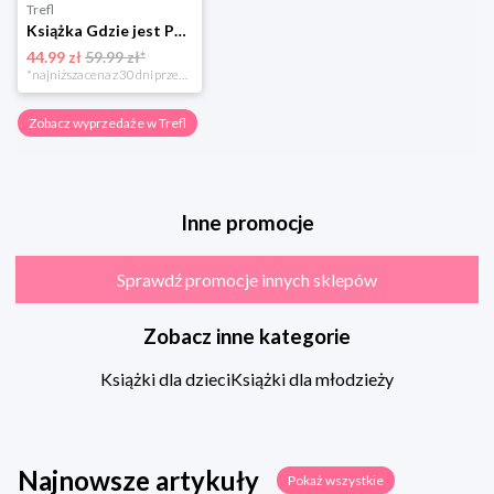
Trefl
Książka Gdzie jest Pan Wonka?
44.99 zł
59.99 zł*
*najniższa cena z 30 dni przed obniżką
Zobacz wyprzedaże w Trefl
Inne promocje
Sprawdź promocje innych sklepów
Zobacz inne kategorie
Książki dla dzieci
Książki dla młodzieży
Najnowsze artykuły
Pokaż wszystkie