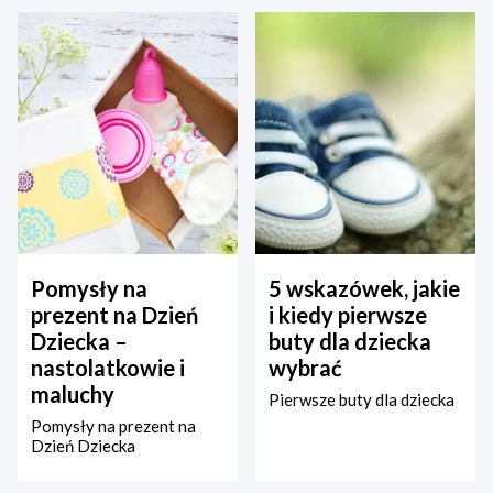
Pomysły na
5 wskazówek, jakie
prezent na Dzień
i kiedy pierwsze
Dziecka –
buty dla dziecka
nastolatkowie i
wybrać
maluchy
Pierwsze buty dla dziecka
Pomysły na prezent na
Dzień Dziecka