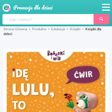
Promocje
Strona Główna
>
Produkty
>
Edukacja
>
Książki
>
Książki dla
Produkty
dzieci
Sklepy
Blog
Wyprawka