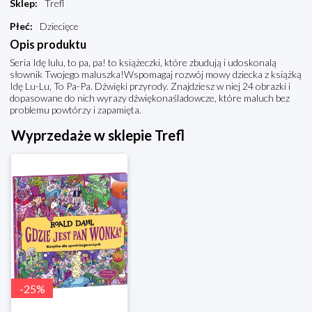
Sklep
:
Trefl
Płeć
:
Dziecięce
Opis produktu
Seria Idę lulu, to pa, pa! to książeczki, które zbudują i udoskonalą
słownik Twojego maluszka!Wspomagaj rozwój mowy dziecka z książką
Idę Lu-Lu, To Pa-Pa. Dźwięki przyrody. Znajdziesz w niej 24 obrazki i
dopasowane do nich wyrazy dźwiękonaśladowcze, które maluch bez
problemu powtórzy i zapamięta.
Wyprzedaże w sklepie Trefl
-
25
%