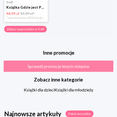
Trefl
Książka Gdzie jest Pan Wonka?
44.99 zł
59.99 zł*
*najniższa cena z 30 dni przed obniżką
Zobacz wyprzedaże w Trefl
Inne promocje
Sprawdź promocje innych sklepów
Zobacz inne kategorie
Książki dla dzieci
Książki dla młodzieży
Najnowsze artykuły
Pokaż wszystkie