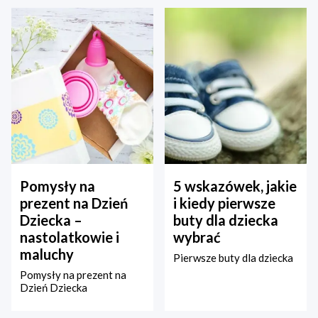
Pomysły na
5 wskazówek, jakie
prezent na Dzień
i kiedy pierwsze
Dziecka –
buty dla dziecka
nastolatkowie i
wybrać
maluchy
Pierwsze buty dla dziecka
Pomysły na prezent na
Dzień Dziecka