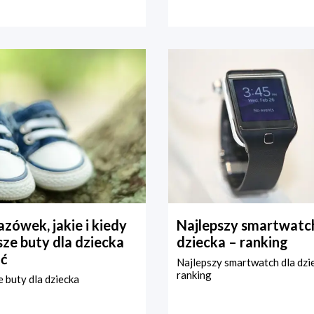
zówek, jakie i kiedy
Najlepszy smartwatch
ze buty dla dziecka
dziecka – ranking
ć
Najlepszy smartwatch dla dzi
ranking
 buty dla dziecka