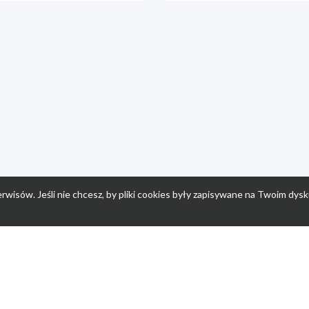
rwisów. Jeśli nie chcesz, by pliki cookies były zapisywane na Twoim dysk
a
Przepisy dla dzieci
Po