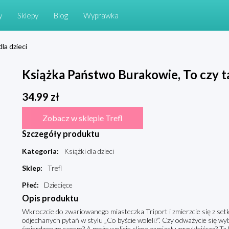
y
Sklepy
Blog
Wyprawka
dla dzieci
Książka Państwo Burakowie, To czy 
34.99
zł
Zobacz w sklepie Trefl
Szczegóły produktu
Kategoria
:
Książki dla dzieci
Sklep
:
Trefl
Płeć
:
Dziecięce
Opis produktu
Wkroczcie do zwariowanego miasteczka Triport i zmierzcie się z set
odjechanych pytań w stylu „Co byście woleli?”. Czy odważycie się wy
śmierdzącym serem? A może wolicie slime zamiast uprzykleiścza? Ta