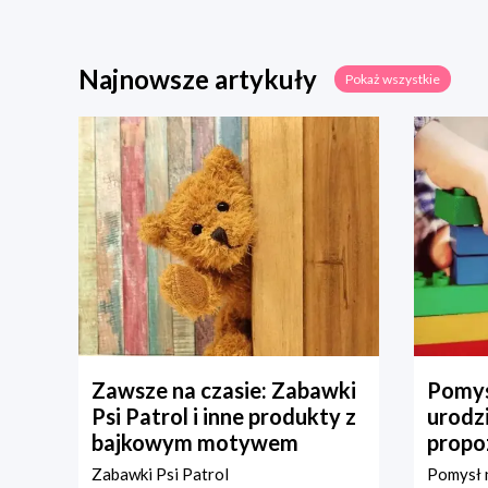
Najnowsze artykuły
Pokaż wszystkie
Zawsze na czasie: Zabawki
Pomys
Psi Patrol i inne produkty z
urodz
bajkowym motywem
propo
Zabawki Psi Patrol
Pomysł n