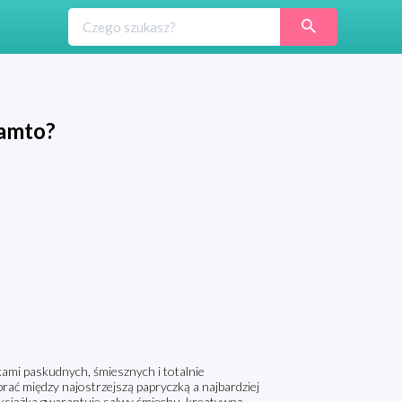
tamto?
kami paskudnych, śmiesznych i totalnie
brać między najostrzejszą papryczką a najbardziej
 książka gwarantuje salwy śmiechu, kreatywną