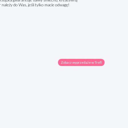
r należy do Was, jeśli tylko macie odwagę!
Zobacz wyprzedaże w Trefl