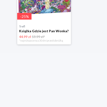
-
25
%
Trefl
Książka Gdzie jest Pan Wonka?
44.99 zł
59.99 zł*
*najniższa cena z 30 dni przed obniżką