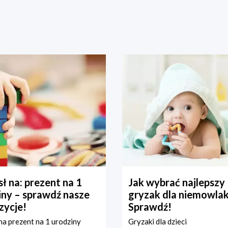
ł na: prezent na 1
Jak wybrać najlepszy
iny – sprawdź nasze
gryzak dla niemowla
zycje!
Sprawdź!
a prezent na 1 urodziny
Gryzaki dla dzieci