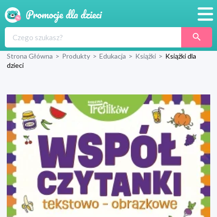
Promocje
Strona Główna
>
Produkty
>
Edukacja
>
Książki
>
Książki dla
Produkty
dzieci
Sklepy
Blog
Wyprawka