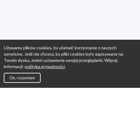
Używamy plików cookies, by ułatwić korzystanie z naszych
serwisów. Jeśli nie chcesz, by pliki cookies były zapisywane na
Twoim dysku, zmień ustawienia swojej przeglądarki. Więcej
informacji:
polityka prywatności
.
Ok, rozumiem