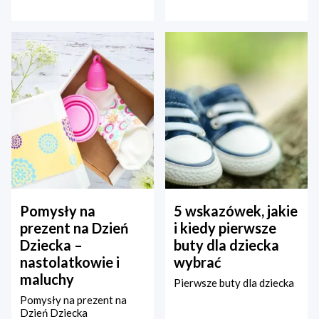
Pomysły na
5 wskazówek, jakie
prezent na Dzień
i kiedy pierwsze
Dziecka –
buty dla dziecka
nastolatkowie i
wybrać
maluchy
Pierwsze buty dla dziecka
Pomysły na prezent na
Dzień Dziecka