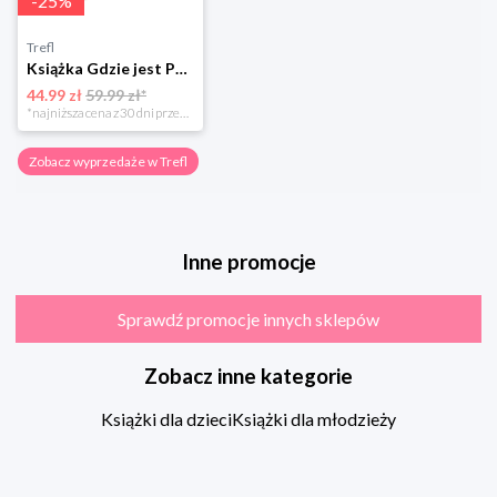
-
25
%
Trefl
Książka Gdzie jest Pan Wonka?
44.99 zł
59.99 zł*
*najniższa cena z 30 dni przed obniżką
Zobacz wyprzedaże w Trefl
Inne promocje
Sprawdź promocje innych sklepów
Zobacz inne kategorie
Książki dla dzieci
Książki dla młodzieży