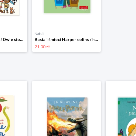
Natuli
Błękit? Róż? Ty i już! Dwie siostry
Basia i śmieci Harper colins / harper kids
21.00 zł