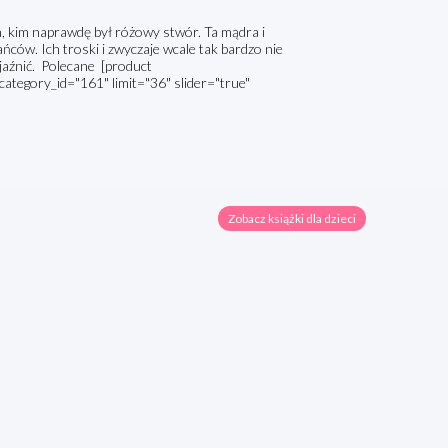
ich, kim naprawdę był różowy stwór. Ta mądra i
ców. Ich troski i zwyczaje wcale tak bardzo nie
zyjaźnić. Polecane [product
category_id="161" limit="36" slider="true"
Zobacz książki dla dzieci