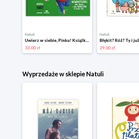
Natuli
Natuli
Uwierz w siebie, Pinku! Książka o pewności siebie i motywacji wewnętrznej dla dzieci i rodziców trochę też Sensus
33.00 zł
29.00 zł
Wyprzedaże w sklepie Natuli