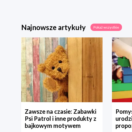
Najnowsze artykuły
Pokaż wszystkie
Zawsze na czasie: Zabawki
Pomys
Psi Patrol i inne produkty z
urodz
bajkowym motywem
propo