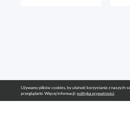
Używamy plików cookies, by ułatwić korzystanie z naszych se
przeglądarki. Więcej informacji:
polityka prywatności
.
Strona Główn