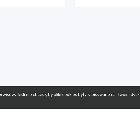
rwisów. Jeśli nie chcesz, by pliki cookies były zapisywane na Twoim dysk
a
Przepisy dla dzieci
Po