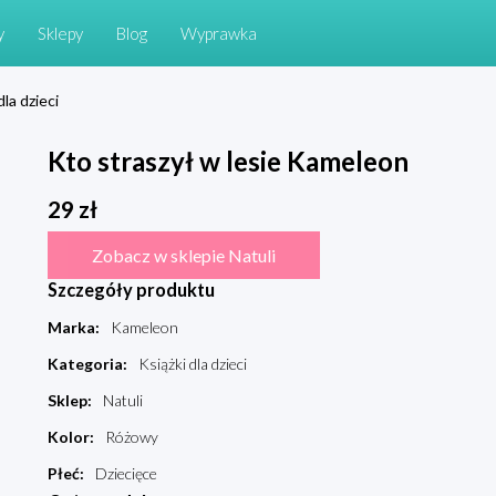
y
Sklepy
Blog
Wyprawka
dla dzieci
Kto straszył w lesie Kameleon
29
zł
Zobacz w sklepie Natuli
Szczegóły produktu
Marka
:
Kameleon
Kategoria
:
Książki dla dzieci
Sklep
:
Natuli
Kolor
:
Różowy
Płeć
:
Dziecięce