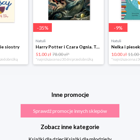
-
35
%
-
9
%
Natuli
Natuli
ie siostry
Harry Potter i Czara Ognia. Tom 4 Media rodzina
51.00 zł
78.00 zł*
10.00 zł
11.00 
rzed obniżką
*najniższa cena z 30 dni przed obniżką
*najniższa cena z 3
Inne promocje
Sprawdź promocje innych sklepów
Zobacz inne kategorie
Książki dla dzieci
Książki dla młodzieży