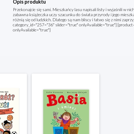
Opis produktu
Przekonajcie się sami. Mieszkańcy lasu napisali listy i wyjaśnili w n
zabawna książeczka uczy szacunku do świata przyrody i jego mieszkań
różnią się od ludzkich. Dlatego są nam bliscy i łatwo się z nimi zapr
category_id="257="36" slider="true" onlyAvailable="true"] [product 
onlyAvailable="true"]