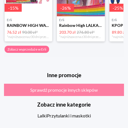
-
15
%
-
26
%
-
25
%
Erli
Erli
Erli
RAINBOW HIGH WATERCOLOR & CREATE LALKA DO MALOWANIA DIY BRĄZOWE OCZY
Rainbow High LALKA + Studio Mody Fashion Garderoba Avery Styles 428268 +akc
76.52 zł
90.00 zł*
203.70 zł
276.80 zł*
89.80 zł
*najniższa cena z 30 dni przed obniżką
*najniższa cena z 30 dni przed obniżką
Zobacz wyprzedaże w Erli
Inne promocje
Sprawdź promocje innych sklepów
Zobacz inne kategorie
Lalki
Przytulanki i maskotki