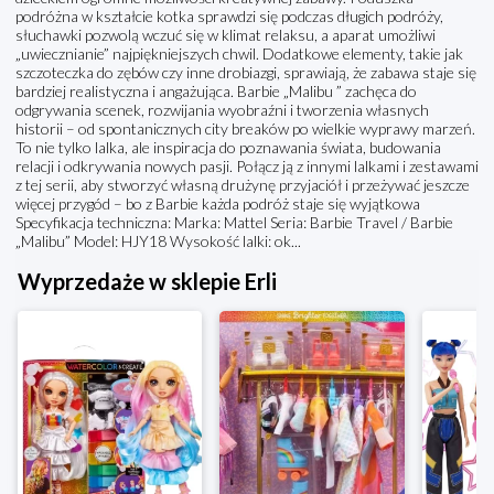
podróżna w kształcie kotka sprawdzi się podczas długich podróży,
słuchawki pozwolą wczuć się w klimat relaksu, a aparat umożliwi
„uwiecznianie” najpiękniejszych chwil. Dodatkowe elementy, takie jak
szczoteczka do zębów czy inne drobiazgi, sprawiają, że zabawa staje się
bardziej realistyczna i angażująca. Barbie „Malibu ” zachęca do
odgrywania scenek, rozwijania wyobraźni i tworzenia własnych
historii – od spontanicznych city breaków po wielkie wyprawy marzeń.
To nie tylko lalka, ale inspiracja do poznawania świata, budowania
relacji i odkrywania nowych pasji. Połącz ją z innymi lalkami i zestawami
z tej serii, aby stworzyć własną drużynę przyjaciół i przeżywać jeszcze
więcej przygód – bo z Barbie każda podróż staje się wyjątkowa
Specyfikacja techniczna: Marka: Mattel Seria: Barbie Travel / Barbie
„Malibu” Model: HJY18 Wysokość lalki: ok...
Wyprzedaże w sklepie Erli