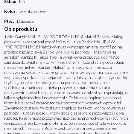
Sklep
:
Erli
Kolor
:
wielokolorowy
Płeć
:
Dziecięce
Opis produktu
Lalka Barbie MALIBU W PODRÓŻY HJY18 Mattel Zestaw z lalką,
pieskiem i akcesoriami podróżniczymi Lalka Barbie MALIBU W
PODRÓŻY HJY18 Mattel Wyrusz w niezapomnianą podróż pełną
przygód razem z lalką Barbie „Malibu” w podróży – inspirowaną
serialem Barbie: It Takes Two Ta wyjątkowa propozycja od Mattel
zaprasza do świata, w którym każda chwila może stać się początkiem
niezwykłej historii. Barbie „Malibu” to prawdziwa miłośniczka
odkrywania świata – zawsze gotowa na nowe wyzwania, spontaniczne
wyprawy i spotkania z przyjaciółmi w najdalszych zakątkach globu. Jej
stylizacja doskonale oddaje ducha podróży i wolności. Urocza
spódniczka z nadrukiem nieba przywołuje marzenia o lataniu i
odkrywaniu nowych miejsc, a dopracowane detale stroju sprawiają, że
lalka wygląda modnie i nowocześnie. To idealna inspiracja dla dzieci,
które lubią łączyć zabawę modą z tworzeniem własnych opowieści.
Zawartość zestawu W zestawie znajduje się także wierny towarzysz
podróży – uroczy piesek , który dodaje zabawie jeszcze więcej ciepła i
radości. Razem mogą przeżywać niezliczone przygody: od wakacyjnych
wycieczek, przez loty samolotem, aż po relaksujące chwile w nowych,
nieznanych miejscach. Bogaty zestaw akcesoriów otwiera przed
dzieckiem ogromne możliwości kreatywnej zabawy. Poduszka