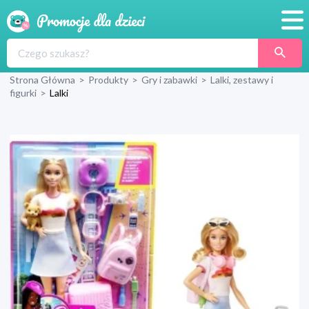
Promocje
Strona Główna
>
Produkty
>
Gry i zabawki
>
Lalki, zestawy i
Produkty
figurki
>
Lalki
Sklepy
Blog
Wyprawka