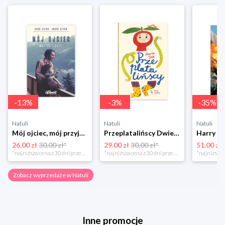
-
13
%
-
3
%
-
35
%
Natuli
Natuli
Natuli
Mój ojciec, mój przyjaciel Element
Przeplatalińscy Dwie siostry
26.00 zł
30.00 zł*
29.00 zł
30.00 zł*
51.00 zł
*najniższa cena z 30 dni przed obniżką
*najniższa cena z 30 dni przed obniżką
Zobacz wyprzedaże w Natuli
Inne promocje