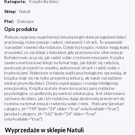
Kategoria
:
Książki dla dzieci
Sklep
:
Natuli
Płeć
:
Dziecięce
Opis produktu
Podczas wyprawy wypełnionej ciekawymi górskimi przygodami dzieci
przeżywają różne emocje: radość, ciekawość i strach. To wspaniałe
'narzędzie' również dla rodziców. Dzięki tej książce, rodzice mogą lepiej
zrozumieć, co się dzieje z dzieckiem, gdy przeżywa ono silne emocje.
Bohaterowie uczą się, jak radzić sobie z różnymi emocjami. Książka
zawiera wartościowe lekcje na temat tego, jak dzielić się radością,
pocieszać przyjaciół w smutku, pokonywać strach i radzić sobie z
trudnościami. Wplecione w fabułę wątki psychologiczne sprawiają, że
książka staje się nie tylko przyjemną lekturą, ale także narzędziem
edukacyjnym dla dzieci. Działa uspokajająco i rozwija inteligencję
emocjonalną. Książka została stworzona przez parę rodziców
psychologów, co podkreśla jej wartość edukacyjną. Jest skierowana
zarówno do dzieci, jak i ich rodziców, dając doskonałą przestrzeń do
rozmów na temat emocji i radzenia sobie z nimi. Polecane [product
category_id="749" limit="24" slider="true" onlyAvailable="true"]
[product category_id="161" limit="24" slider="true"
onlyAvailable="true"]
Wyprzedaże w sklepie Natuli