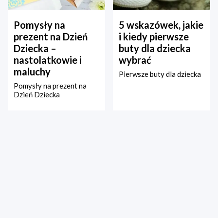
Pomysły na
5 wskazówek, jakie
prezent na Dzień
i kiedy pierwsze
Dziecka –
buty dla dziecka
nastolatkowie i
wybrać
maluchy
Pierwsze buty dla dziecka
Pomysły na prezent na
Dzień Dziecka