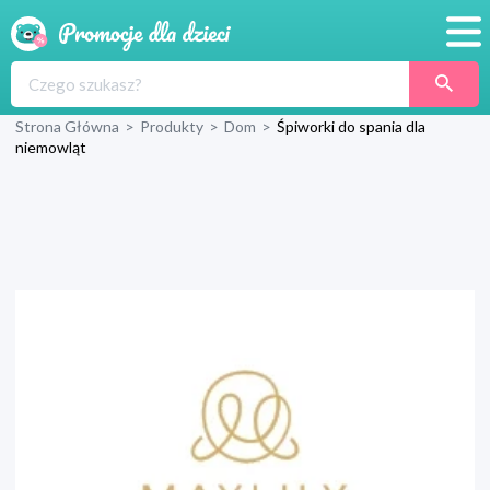
Promocje
Strona Główna
>
Produkty
>
Dom
>
Śpiworki do spania dla
Produkty
niemowląt
Sklepy
Blog
Wyprawka