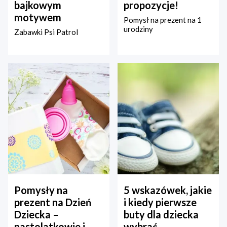
bajkowym
propozycje!
motywem
Pomysł na prezent na 1
urodziny
Zabawki Psi Patrol
Pomysły na
5 wskazówek, jakie
prezent na Dzień
i kiedy pierwsze
Dziecka –
buty dla dziecka
nastolatkowie i
wybrać