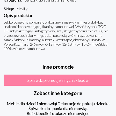
Kategoria
:
Śpiworki do spania dla niemowląt
Sklep
:
Maylily
Opis produktu
Lekko ocieplony śpiworek, wykonany z niezwykle miłej w dotyku,
znakomicie oddychającej tkaniny bambusowej. Współczynnik TOG
1,5.antybakteryjny, antygrzybiczy, antyalergicznydelikatnie otula, nie
przegrzewaocieplony mięciutką, puszystą włókninązasuwany na
zamek&nbsp;unikatowy, autorski wzórzaprojektowany i uszyty w
PolsceRozmiary: 2-6 m-cy, 6-12 m-cy, 12-18 m-cy, 18-24 m-ceSkład:
100% wiskoza bambusowa
Inne promocje
Sprawdź promocje innych sklepów
Zobacz inne kategorie
Meble dla dzieci i niemowląt
Dekoracje do pokoju dziecka
Śpiworki do spania dla niemowląt
Rożki, beciki i otulacze niemowlęce