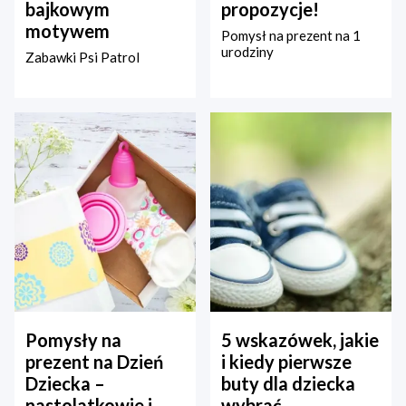
bajkowym
propozycje!
motywem
Pomysł na prezent na 1
urodziny
Zabawki Psi Patrol
Pomysły na
5 wskazówek, jakie
prezent na Dzień
i kiedy pierwsze
Dziecka –
buty dla dziecka
nastolatkowie i
wybrać