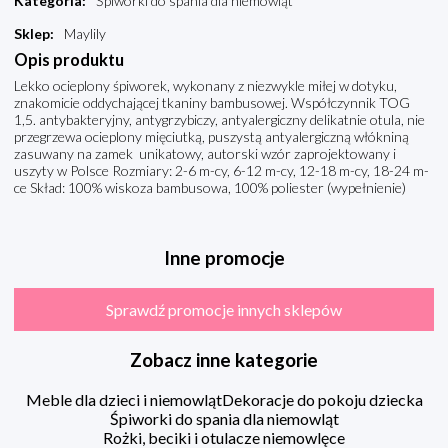
Kategoria
:
Śpiworki do spania dla niemowląt
Sklep
:
Maylily
Opis produktu
Lekko ocieplony śpiworek, wykonany z niezwykle miłej w dotyku,
znakomicie oddychającej tkaniny bambusowej. Współczynnik TOG
1,5. antybakteryjny, antygrzybiczy, antyalergiczny delikatnie otula, nie
przegrzewa ocieplony mięciutką, puszystą antyalergiczną włókniną
zasuwany na zamek unikatowy, autorski wzór zaprojektowany i
uszyty w Polsce Rozmiary: 2-6 m-cy, 6-12 m-cy, 12-18 m-cy, 18-24 m-
ce Skład: 100% wiskoza bambusowa, 100% poliester (wypełnienie)
Inne promocje
Sprawdź promocje innych sklepów
Zobacz inne kategorie
Meble dla dzieci i niemowląt
Dekoracje do pokoju dziecka
Śpiworki do spania dla niemowląt
Rożki, beciki i otulacze niemowlęce