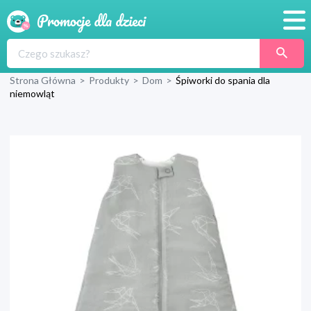
Promocje
Strona Główna
>
Produkty
>
Dom
>
Śpiworki do spania dla
Produkty
niemowląt
Sklepy
Blog
Wyprawka