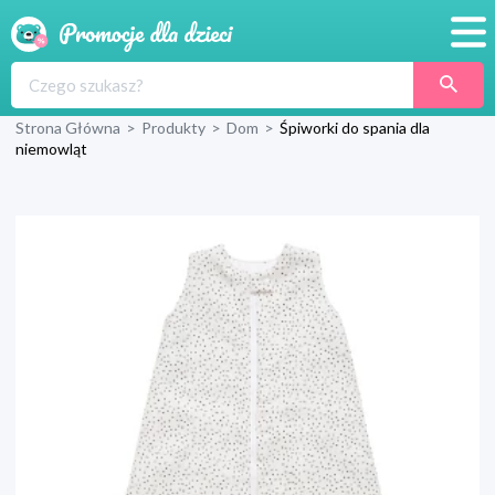
Promocje
Strona Główna
>
Produkty
>
Dom
>
Śpiworki do spania dla
Produkty
niemowląt
Sklepy
Blog
Wyprawka