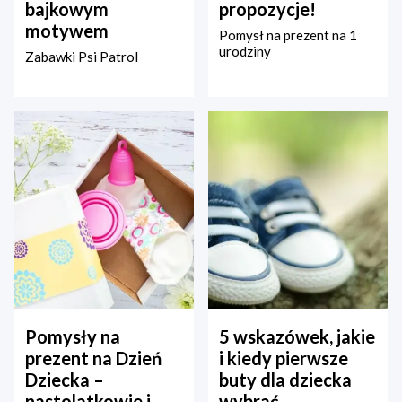
bajkowym
propozycje!
motywem
Pomysł na prezent na 1
urodziny
Zabawki Psi Patrol
Pomysły na
5 wskazówek, jakie
prezent na Dzień
i kiedy pierwsze
Dziecka –
buty dla dziecka
nastolatkowie i
wybrać