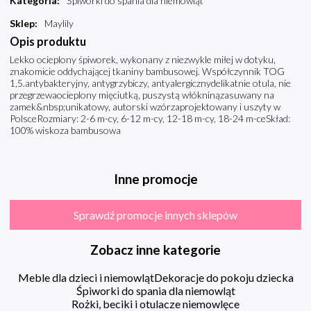
Kategoria
:
Śpiworki do spania dla niemowląt
Sklep
:
Maylily
Opis produktu
Lekko ocieplony śpiworek, wykonany z niezwykle miłej w dotyku,
znakomicie oddychającej tkaniny bambusowej. Współczynnik TOG
1,5.antybakteryjny, antygrzybiczy, antyalergicznydelikatnie otula, nie
przegrzewaocieplony mięciutką, puszystą włókninązasuwany na
zamek&nbsp;unikatowy, autorski wzórzaprojektowany i uszyty w
PolsceRozmiary: 2-6 m-cy, 6-12 m-cy, 12-18 m-cy, 18-24 m-ceSkład:
100% wiskoza bambusowa
Inne promocje
Sprawdź promocje innych sklepów
Zobacz inne kategorie
Meble dla dzieci i niemowląt
Dekoracje do pokoju dziecka
Śpiworki do spania dla niemowląt
Rożki, beciki i otulacze niemowlęce