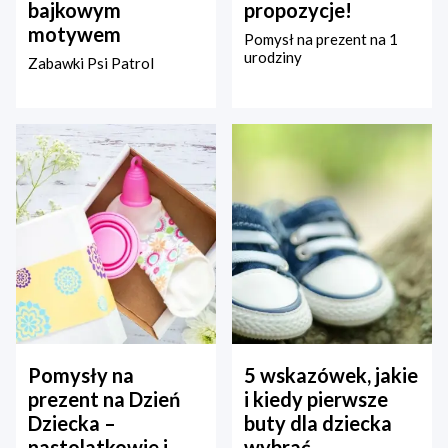
bajkowym
propozycje!
motywem
Pomysł na prezent na 1
urodziny
Zabawki Psi Patrol
Pomysły na
5 wskazówek, jakie
prezent na Dzień
i kiedy pierwsze
Dziecka –
buty dla dziecka
nastolatkowie i
wybrać