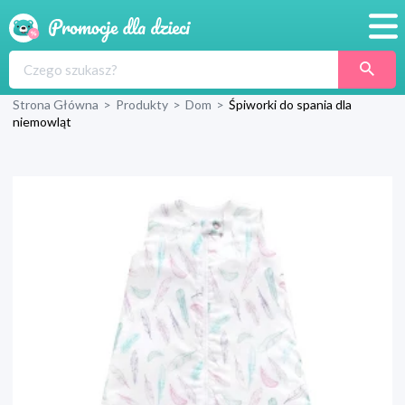
Promocje
Strona Główna
>
Produkty
>
Dom
>
Śpiworki do spania dla
Produkty
niemowląt
Sklepy
Blog
Wyprawka