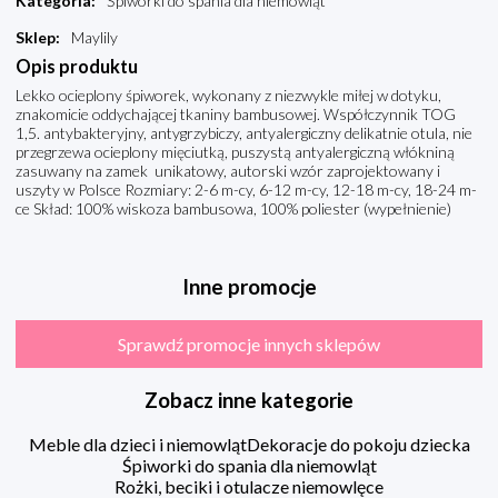
Kategoria
:
Śpiworki do spania dla niemowląt
Sklep
:
Maylily
Opis produktu
Lekko ocieplony śpiworek, wykonany z niezwykle miłej w dotyku,
znakomicie oddychającej tkaniny bambusowej. Współczynnik TOG
1,5. antybakteryjny, antygrzybiczy, antyalergiczny delikatnie otula, nie
przegrzewa ocieplony mięciutką, puszystą antyalergiczną włókniną
zasuwany na zamek unikatowy, autorski wzór zaprojektowany i
uszyty w Polsce Rozmiary: 2-6 m-cy, 6-12 m-cy, 12-18 m-cy, 18-24 m-
ce Skład: 100% wiskoza bambusowa, 100% poliester (wypełnienie)
Inne promocje
Sprawdź promocje innych sklepów
Zobacz inne kategorie
Meble dla dzieci i niemowląt
Dekoracje do pokoju dziecka
Śpiworki do spania dla niemowląt
Rożki, beciki i otulacze niemowlęce