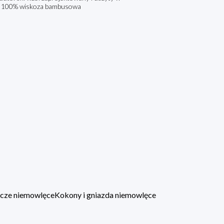
ad: 100% wiskoza bambusowa
lacze niemowlęce
Kokony i gniazda niemowlęce