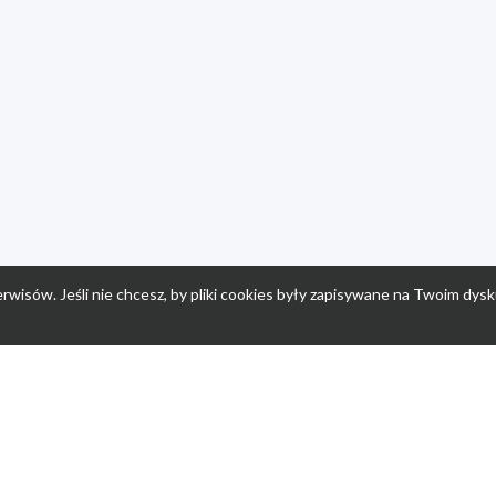
rwisów. Jeśli nie chcesz, by pliki cookies były zapisywane na Twoim dysk
a
Przepisy dla dzieci
Po
Nuumi.pl - moda online
K