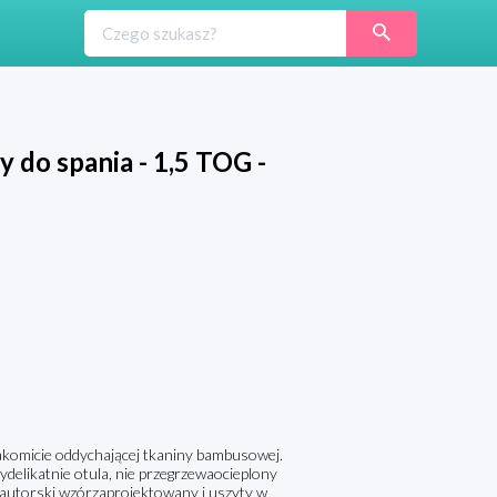
do spania - 1,5 TOG -
akomicie oddychającej tkaniny bambusowej.
delikatnie otula, nie przegrzewaocieplony
autorski wzórzaprojektowany i uszyty w