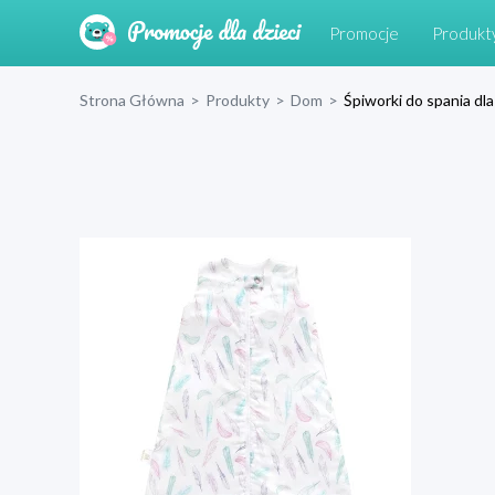
Promocje
Produkt
Strona Główna
>
Produkty
>
Dom
>
Śpiworki do spania dl