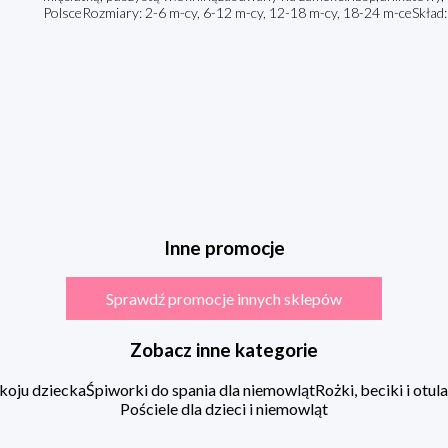
PolsceRozmiary: 2-6 m-cy, 6-12 m-cy, 12-18 m-cy, 18-24 m-ceSkł
Inne promocje
Sprawdź promocje innych sklepów
Zobacz inne kategorie
koju dziecka
Śpiworki do spania dla niemowląt
Rożki, beciki i otu
Pościele dla dzieci i niemowląt