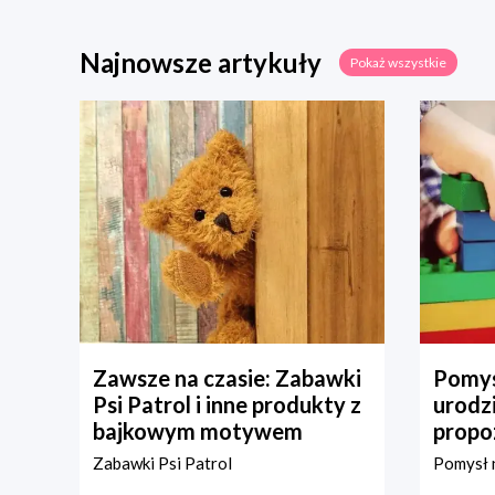
Najnowsze artykuły
Pokaż wszystkie
Zawsze na czasie: Zabawki
Pomys
Psi Patrol i inne produkty z
urodz
bajkowym motywem
propo
Zabawki Psi Patrol
Pomysł n