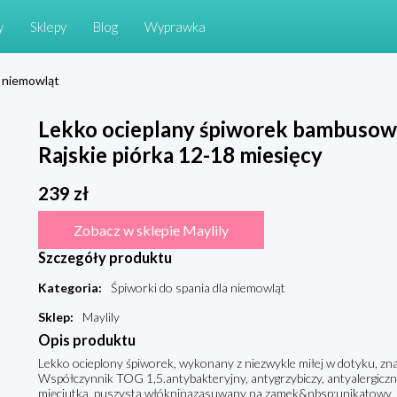
y
Sklepy
Blog
Wyprawka
a niemowląt
Lekko ocieplany śpiworek bambusowy 
Rajskie piórka 12-18 miesięcy
239
zł
Zobacz w sklepie Maylily
Szczegóły produktu
Kategoria
:
Śpiworki do spania dla niemowląt
Sklep
:
Maylily
Opis produktu
Lekko ocieplony śpiworek, wykonany z niezwykle miłej w dotyku, zn
Współczynnik TOG 1,5.antybakteryjny, antygrzybiczy, antyalergiczny
mięciutką, puszystą włókninązasuwany na zamek&nbsp;unikatowy, 