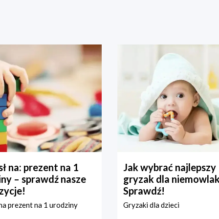
ł na: prezent na 1
Jak wybrać najlepszy
iny – sprawdź nasze
gryzak dla niemowla
zycje!
Sprawdź!
a prezent na 1 urodziny
Gryzaki dla dzieci