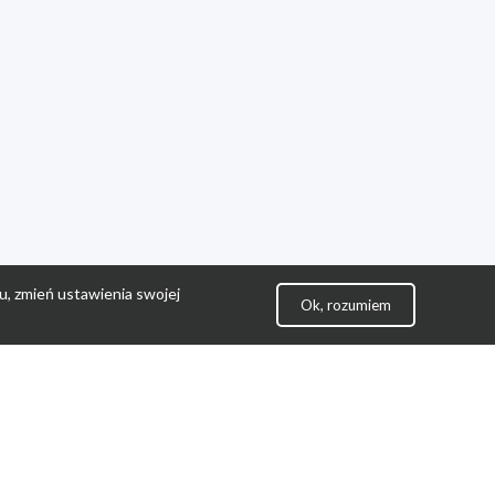
u, zmień ustawienia swojej
Ok, rozumiem
lityka Prywatności
ontakt