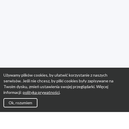
Używamy plików cookies, by ułatwić korzystanie z naszych
serwisów. Jeśli nie chcesz, by pliki cookies były zapisywane na
Twoim dysku, zmień ustawienia swojej przeglądarki. Więcej
informacji:
polityka prywatności
.
Ok, rozumiem