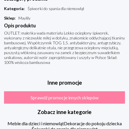
Kategoria
:
Śpiworki do spania dla niemowląt
Sklep
:
Maylily
Opis produktu
OUTLET: maleńka wada materiału Lekko ocieplony śpiworek,
wykonany z niezwykle miłej w dotyku, znakomicie oddychającej tkaniny
bambusowej. Współczynnik TOG 1,5. antybakteryjny, antygrzybiczy,
antyalergiczny delikatnie otula, nie przegrzewa ocieplony mięciutką,
puszystą włókniną zasuwany na zamek z bezpiecznym suwadełkiem
unikatowy, autorski wzór zaprojektowany i uszyty w Polsce Skład:
100% wiskoza bambusowa
Inne promocje
Sprawdź promocje innych sklepów
Zobacz inne kategorie
Meble dla dzieci i niemowląt
Dekoracje do pokoju dziecka
Śpiworki do spania dla niemowląt