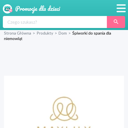
Promocje
Strona Główna
>
Produkty
>
Dom
>
Śpiworki do spania dla
Produkty
niemowląt
Sklepy
Blog
Wyprawka