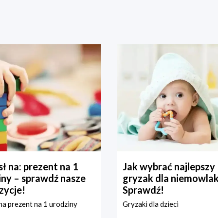
ł na: prezent na 1
Jak wybrać najlepszy
iny – sprawdź nasze
gryzak dla niemowla
zycje!
Sprawdź!
a prezent na 1 urodziny
Gryzaki dla dzieci