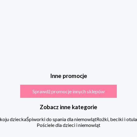
Inne promocje
Sprawdź promocje innych sklepów
Zobacz inne kategorie
koju dziecka
Śpiworki do spania dla niemowląt
Rożki, beciki i otu
Pościele dla dzieci i niemowląt