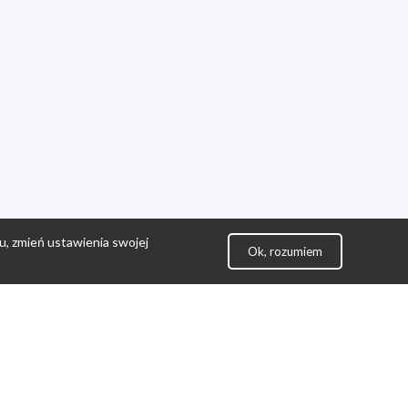
u, zmień ustawienia swojej
Ok, rozumiem
lityka Prywatności
ontakt