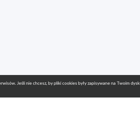
rwisów. Jeśli nie chcesz, by pliki cookies były zapisywane na Twoim dysk
a
Przepisy dla dzieci
Po
Nuumi.pl - moda online
K