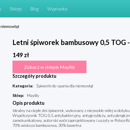
y
Sklepy
Blog
Wyprawka
a niemowląt
Letni śpiworek bambusowy 0,5 TOG - 
149
zł
Zobacz w sklepie Maylily
Szczegóły produktu
Kategoria
:
Śpiworki do spania dla niemowląt
Sklep
:
Maylily
Opis produktu
Idealny na ciepłe dni śpiworek, wykonany z niezwykle miłej w dotyk
Współczynnik TOG 0,5.antybakteryjny, antygrzybiczy, antyalergiczn
zamekunikatowy, autorski wzórzaprojektowany i uszyty w PolsceRoz
70% wiskoza bambusowa, 30% bawełna