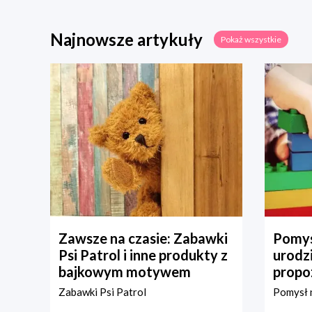
Najnowsze artykuły
Pokaż wszystkie
Zawsze na czasie: Zabawki
Pomys
Psi Patrol i inne produkty z
urodz
bajkowym motywem
propo
Zabawki Psi Patrol
Pomysł n