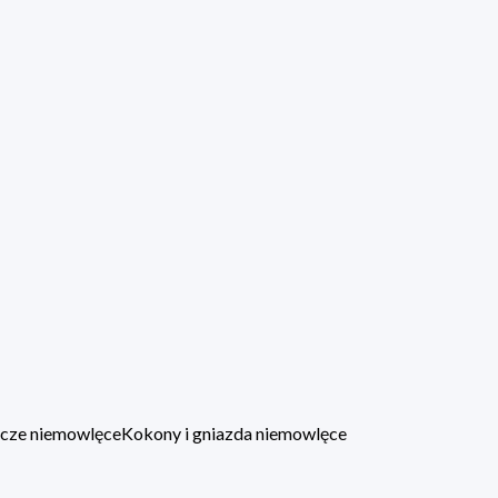
lacze niemowlęce
Kokony i gniazda niemowlęce