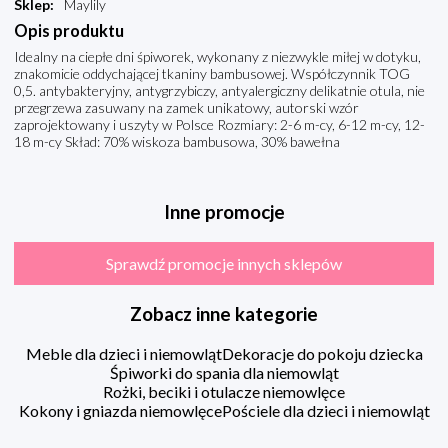
Sklep
:
Maylily
Opis produktu
Idealny na ciepłe dni śpiworek, wykonany z niezwykle miłej w dotyku,
znakomicie oddychającej tkaniny bambusowej. Współczynnik TOG
0,5. antybakteryjny, antygrzybiczy, antyalergiczny delikatnie otula, nie
przegrzewa zasuwany na zamek unikatowy, autorski wzór
zaprojektowany i uszyty w Polsce Rozmiary: 2-6 m-cy, 6-12 m-cy, 12-
18 m-cy Skład: 70% wiskoza bambusowa, 30% bawełna
Inne promocje
Sprawdź promocje innych sklepów
Zobacz inne kategorie
Meble dla dzieci i niemowląt
Dekoracje do pokoju dziecka
Śpiworki do spania dla niemowląt
Rożki, beciki i otulacze niemowlęce
Kokony i gniazda niemowlęce
Pościele dla dzieci i niemowląt