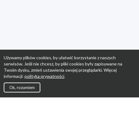
Używamy plików cookies, by ułatwić korzystanie z naszych
serwisów. Jeśli nie chcesz, by pliki cookies były zapisywane na
Twoim dysku, zmień ustawienia swojej przeglądarki. Więcej
informacji:
polityka prywatności
.
Ok, rozumiem