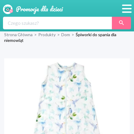
Promocje
Strona Główna
>
Produkty
>
Dom
>
Śpiworki do spania dla
Produkty
niemowląt
Sklepy
Blog
Wyprawka