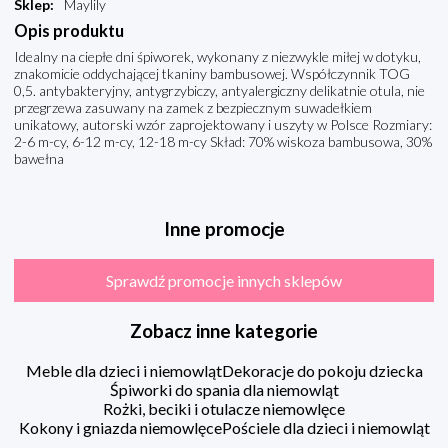
Sklep
:
Maylily
Opis produktu
Idealny na ciepłe dni śpiworek, wykonany z niezwykle miłej w dotyku,
znakomicie oddychającej tkaniny bambusowej. Współczynnik TOG
0,5. antybakteryjny, antygrzybiczy, antyalergiczny delikatnie otula, nie
przegrzewa zasuwany na zamek z bezpiecznym suwadełkiem
unikatowy, autorski wzór zaprojektowany i uszyty w Polsce Rozmiary:
2-6 m-cy, 6-12 m-cy, 12-18 m-cy Skład: 70% wiskoza bambusowa, 30%
bawełna
Inne promocje
Sprawdź promocje innych sklepów
Zobacz inne kategorie
Meble dla dzieci i niemowląt
Dekoracje do pokoju dziecka
Śpiworki do spania dla niemowląt
Rożki, beciki i otulacze niemowlęce
Kokony i gniazda niemowlęce
Pościele dla dzieci i niemowląt