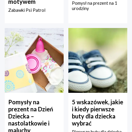
motywem
Pomysł na prezent na 1
urodziny
Zabawki Psi Patrol
Pomysły na
5 wskazówek, jakie
prezent na Dzień
i kiedy pierwsze
Dziecka –
buty dla dziecka
nastolatkowie i
wybrać
maluchy
Pierwsze buty dla dziecka