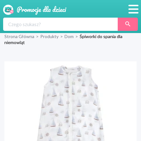
Promocje
Strona Główna
>
Produkty
>
Dom
>
Śpiworki do spania dla
Produkty
niemowląt
Sklepy
Blog
Wyprawka