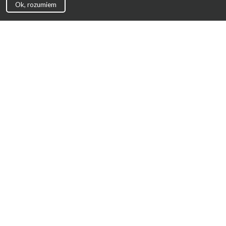
Ok, rozumiem
Strona Główna
Promocje
Sklepy
Wyprawka