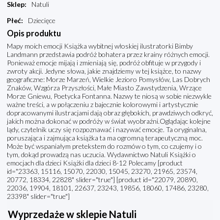
Sklep
:
Natuli
Płeć
:
Dziecięce
Opis produktu
Mapy moich emocji Książka wybitnej włoskiej ilustratorki Bimby
Landmann przedstawia podróż bohatera przez krainy różnych emocji.
Ponieważ emocje mijają i zmieniają się, podróż obfituje w przygody i
zwroty akcji. Jedyne słowa, jakie znajdziemy w tej książce, to nazwy
geograficzne: Morze Marzeń, Wielkie Jezioro Pomysłów, Las Dobrych
Znaków, Wzgórza Przyszłości, Małe Miasto Zawstydzenia, Wrzące
Morze Gniewu, Poetycka Fontanna. Nazwy te niosą w sobie niezwykle
ważne treści, a w połączeniu z bajecznie kolorowymi i artystycznie
dopracowanymi ilustracjami dają obraz głębokich, prawdziwych odkryć,
jakich można dokonać w podróży w świat wyobraźni.Oglądając kolejne
lądy, czytelnik uczy się rozpoznawać i nazywać emocje. Ta oryginalna,
poruszająca i zajmująca książka ta ma ogromną terapeutyczną moc.
Może być wspaniałym pretekstem do rozmów o tym, co czujemy i o
tym, dokąd prowadzą nas uczucia. Wydawnictwo Natuli Książki o
emocjach dla dzieci Książki dla dzieci 8-12 Polecamy [product
id="23363, 15116, 15070, 22030, 15045, 23270, 21965, 23574,
20772, 18334, 22828" slider="true"] [product id="22079, 20890,
22036, 19904, 18101, 22637, 23243, 19856, 18060, 17486, 23280,
23398" slider="true"]
Wyprzedaże w sklepie Natuli