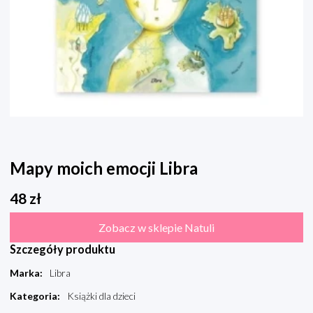
Mapy moich emocji Libra
48
zł
Zobacz w sklepie Natuli
Szczegóły produktu
Marka
:
Libra
Kategoria
:
Książki dla dzieci