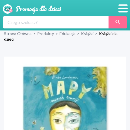
Promocje
Strona Główna
>
Produkty
>
Edukacja
>
Książki
>
Książki dla
Produkty
dzieci
Sklepy
Blog
Wyprawka