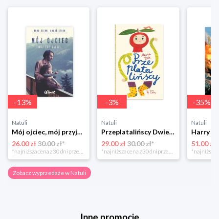
-
13
%
-
3
%
-
35
%
Natuli
Natuli
Natuli
Mój ojciec, mój przyjaciel Element
Przeplatalińscy Dwie siostry
26.00 zł
30.00 zł*
29.00 zł
30.00 zł*
51.00 zł
*najniższa cena z 30 dni przed obniżką
*najniższa cena z 30 dni przed obniżką
Zobacz wyprzedaże w Natuli
Inne promocje