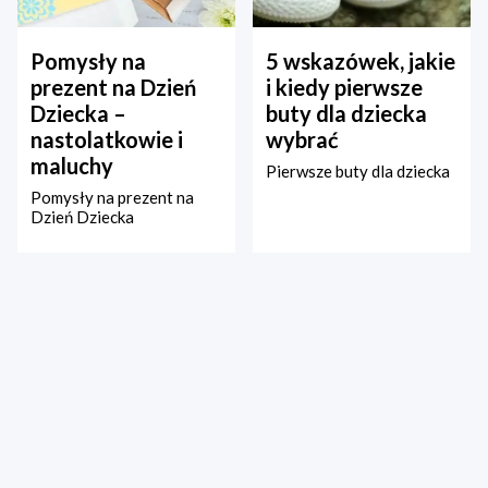
Pomysły na
5 wskazówek, jakie
prezent na Dzień
i kiedy pierwsze
Dziecka –
buty dla dziecka
nastolatkowie i
wybrać
maluchy
Pierwsze buty dla dziecka
Pomysły na prezent na
Dzień Dziecka