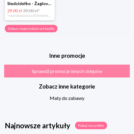
Siedzidełko - Żaglove - OUTLET
29.00 zł
39.00 zł*
*najniższa cena z 30 dni przed obniżką
Zobacz wyprzedaże w Maylily
Inne promocje
Sprawdź promocje innych sklepów
Zobacz inne kategorie
Maty do zabawy
Najnowsze artykuły
Pokaż wszystkie