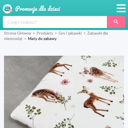
Promocje
Strona Główna
>
Produkty
>
Gry i zabawki
>
Zabawki dla
Produkty
niemowląt
>
Maty do zabawy
Sklepy
Blog
Wyprawka