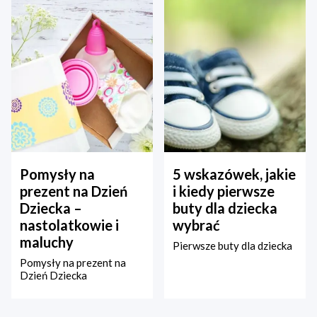
Pomysły na
5 wskazówek, jakie
prezent na Dzień
i kiedy pierwsze
Dziecka –
buty dla dziecka
nastolatkowie i
wybrać
maluchy
Pierwsze buty dla dziecka
Pomysły na prezent na
Dzień Dziecka