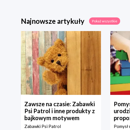
Najnowsze artykuły
Pokaż wszystkie
Zawsze na czasie: Zabawki
Pomys
Psi Patrol i inne produkty z
urodz
bajkowym motywem
propo
Zabawki Psi Patrol
Pomysł n