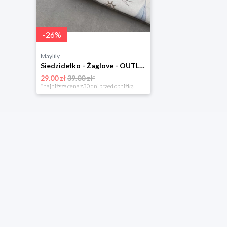
-
26
%
Maylily
Siedzidełko - Żaglove - OUTLET
29.00 zł
39.00 zł*
*najniższa cena z 30 dni przed obniżką