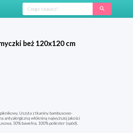
amyczki beż 120x120 cm
c piknikowy. Uszyta z tkaniny bambusowo-
a antyalergiczną włókniną najwyższej jakości
usowa, 50% bawełna, 100% poliester (spód),