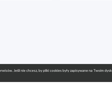
rwisów. Jeśli nie chcesz, by pliki cookies były zapisywane na Twoim dysk
a
Przepisy dla dzieci
Po