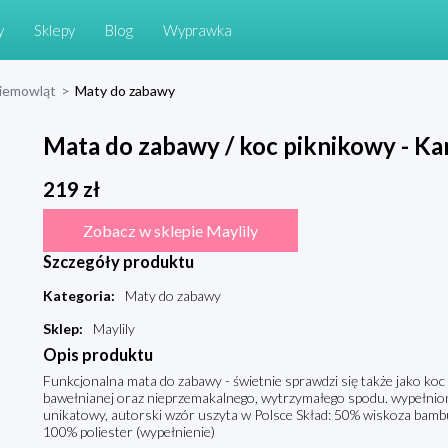
y
Sklepy
Blog
Wyprawka
niemowląt
>
Maty do zabawy
Mata do zabawy / koc piknikowy - K
219
zł
Zobacz w sklepie Maylily
Szczegóły produktu
Kategoria
:
Maty do zabawy
Sklep
:
Maylily
Opis produktu
Funkcjonalna mata do zabawy - świetnie sprawdzi się także jako ko
bawełnianej oraz nieprzemakalnego, wytrzymałego spodu. wypełnion
unikatowy, autorski wzór uszyta w Polsce Skład: 50% wiskoza bamb
100% poliester (wypełnienie)