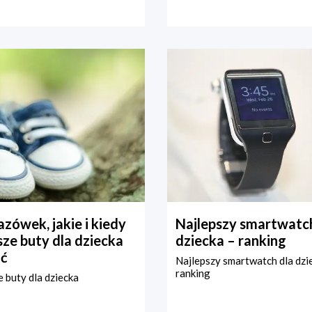
zówek, jakie i kiedy
Najlepszy smartwatch
ze buty dla dziecka
dziecka – ranking
ć
Najlepszy smartwatch dla dzi
ranking
 buty dla dziecka