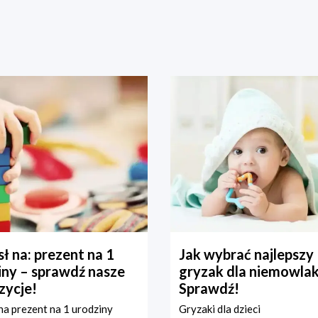
ł na: prezent na 1
Jak wybrać najlepszy
iny – sprawdź nasze
gryzak dla niemowla
zycje!
Sprawdź!
a prezent na 1 urodziny
Gryzaki dla dzieci