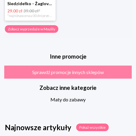
Siedzidełko - Żaglove - OUTLET
29.00 zł
39.00 zł*
*najniższa cena z 30 dni przed obniżką
Zobacz wyprzedaże w Maylily
Inne promocje
Sprawdź promocje innych sklepów
Zobacz inne kategorie
Maty do zabawy
Najnowsze artykuły
Pokaż wszystkie