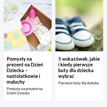
Pomysły na
5 wskazówek, jakie
prezent na Dzień
i kiedy pierwsze
Dziecka –
buty dla dziecka
nastolatkowie i
wybrać
maluchy
Pierwsze buty dla dziecka
Pomysły na prezent na
Dzień Dziecka