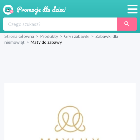
Promocje
Strona Główna
>
Produkty
>
Gry i zabawki
>
Zabawki dla
Produkty
niemowląt
>
Maty do zabawy
Sklepy
Blog
Wyprawka