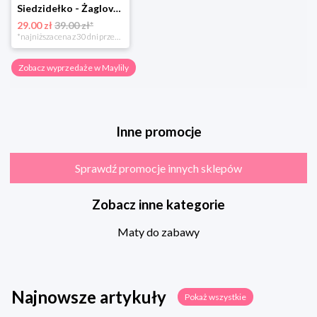
Siedzidełko - Żaglove - OUTLET
29.00 zł
39.00 zł*
*najniższa cena z 30 dni przed obniżką
Zobacz wyprzedaże w Maylily
Inne promocje
Sprawdź promocje innych sklepów
Zobacz inne kategorie
Maty do zabawy
Najnowsze artykuły
Pokaż wszystkie