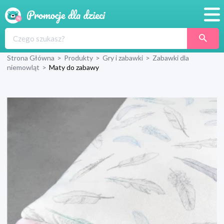
Promocje
Strona Główna
>
Produkty
>
Gry i zabawki
>
Zabawki dla
Produkty
niemowląt
>
Maty do zabawy
Sklepy
Blog
Wyprawka