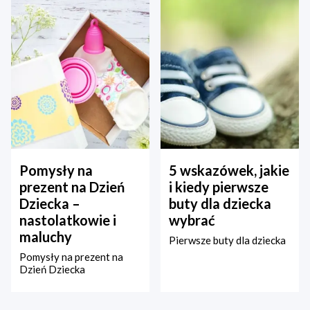
Pomysły na
5 wskazówek, jakie
prezent na Dzień
i kiedy pierwsze
Dziecka –
buty dla dziecka
nastolatkowie i
wybrać
maluchy
Pierwsze buty dla dziecka
Pomysły na prezent na
Dzień Dziecka