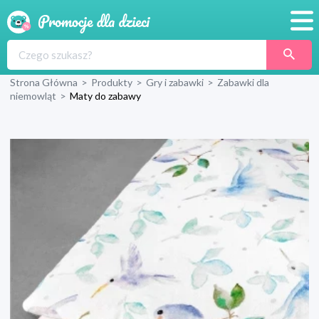
Promocje
Strona Główna
>
Produkty
>
Gry i zabawki
>
Zabawki dla
Produkty
niemowląt
>
Maty do zabawy
Sklepy
Blog
Wyprawka