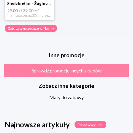
Siedzidełko - Żaglove - OUTLET
29.00 zł
39.00 zł*
*najniższa cena z 30 dni przed obniżką
Zobacz wyprzedaże w Maylily
Inne promocje
Sprawdź promocje innych sklepów
Zobacz inne kategorie
Maty do zabawy
Najnowsze artykuły
Pokaż wszystkie