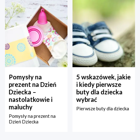
Pomysły na
5 wskazówek, jakie
prezent na Dzień
i kiedy pierwsze
Dziecka –
buty dla dziecka
nastolatkowie i
wybrać
maluchy
Pierwsze buty dla dziecka
Pomysły na prezent na
Dzień Dziecka