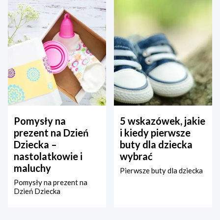
Pomysły na
5 wskazówek, jakie
prezent na Dzień
i kiedy pierwsze
Dziecka –
buty dla dziecka
nastolatkowie i
wybrać
maluchy
Pierwsze buty dla dziecka
Pomysły na prezent na
Dzień Dziecka