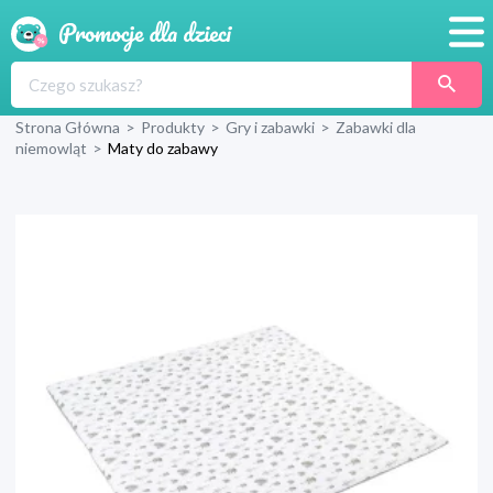
Promocje
Strona Główna
>
Produkty
>
Gry i zabawki
>
Zabawki dla
Produkty
niemowląt
>
Maty do zabawy
Sklepy
Blog
Wyprawka