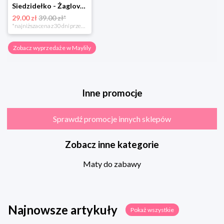
Siedzidełko - Żaglove - OUTLET
29.00 zł
39.00 zł*
*najniższa cena z 30 dni przed obniżką
Zobacz wyprzedaże w Maylily
Inne promocje
Sprawdź promocje innych sklepów
Zobacz inne kategorie
Maty do zabawy
Najnowsze artykuły
Pokaż wszystkie