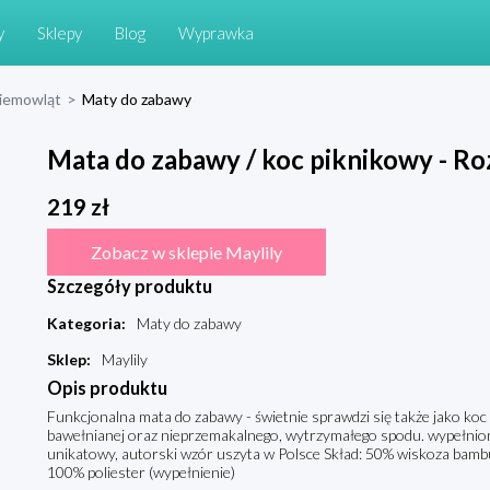
y
Sklepy
Blog
Wyprawka
niemowląt
>
Maty do zabawy
Mata do zabawy / koc piknikowy - R
219
zł
Zobacz w sklepie Maylily
Szczegóły produktu
Kategoria
:
Maty do zabawy
Sklep
:
Maylily
Opis produktu
Funkcjonalna mata do zabawy - świetnie sprawdzi się także jako ko
bawełnianej oraz nieprzemakalnego, wytrzymałego spodu. wypełnion
unikatowy, autorski wzór uszyta w Polsce Skład: 50% wiskoza bamb
100% poliester (wypełnienie)