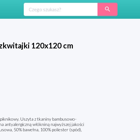
ozkwitajki 120x120 cm
c piknikowy. Uszyta z tkaniny bambusowo-
a antyalergiczną włókniną najwyższej jakości
usowa, 50% bawełna, 100% poliester (spód),