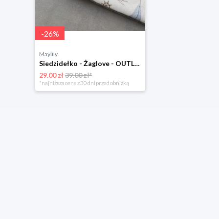
-
26
%
Maylily
Siedzidełko - Żaglove - OUTLET
29.00 zł
39.00 zł*
*najniższa cena z 30 dni przed obniżką