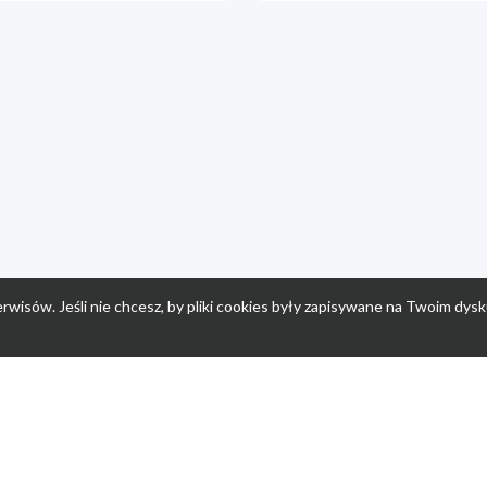
rwisów. Jeśli nie chcesz, by pliki cookies były zapisywane na Twoim dysk
a
Przepisy dla dzieci
Po