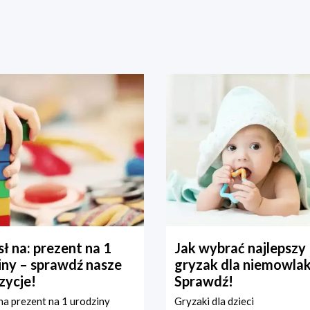
ł na: prezent na 1
Jak wybrać najlepszy
iny – sprawdź nasze
gryzak dla niemowla
zycje!
Sprawdź!
a prezent na 1 urodziny
Gryzaki dla dzieci