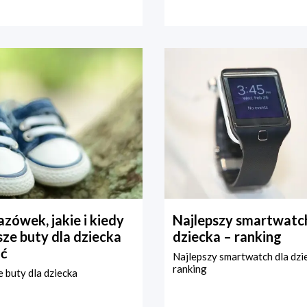
zówek, jakie i kiedy
Najlepszy smartwatch
ze buty dla dziecka
dziecka – ranking
ć
Najlepszy smartwatch dla dzi
ranking
 buty dla dziecka