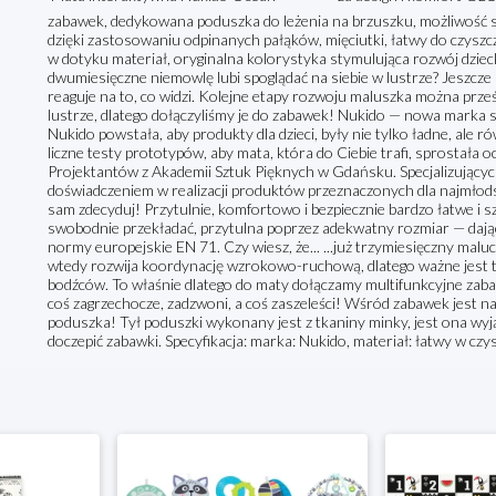
zabawek, dedykowana poduszka do leżenia na brzuszku, możliwość sz
dzięki zastosowaniu odpinanych pałąków, mięciutki, łatwy do czyszcz
w dotyku materiał, oryginalna kolorystyka stymulująca rozwój dziecka
dwumiesięczne niemowlę lubi spoglądać na siebie w lustrze? Jeszcze n
reaguje na to, co widzi. Kolejne etapy rozwoju maluszka można prze
lustrze, dlatego dołączyliśmy je do zabawek! Nukido — nowa marka 
Nukido powstała, aby produkty dla dzieci, były nie tylko ładne, ale 
liczne testy prototypów, aby mata, która do Ciebie trafi, sprostał
Projektantów z Akademii Sztuk Pięknych w Gdańsku. Specjalizujących
doświadczeniem w realizacji produktów przeznaczonych dla najmłod
sam zdecyduj! Przytulnie, komfortowo i bezpiecznie bardzo łatwe i 
swobodnie przekładać, przytulna poprzez adekwatny rozmiar — dają
normy europejskie EN 71. Czy wiesz, że... ...już trzymiesięczny mal
wtedy rozwija koordynację wzrokowo-ruchową, dlatego ważne jest t
bodźców. To właśnie dlatego do maty dołączamy multifunkcyjne zaba
coś zagrzechocze, zadzwoni, a coś zaszeleści! Wśród zabawek jest n
poduszka! Tył poduszki wykonany jest z tkaniny minky, jest ona w
doczepić zabawki. Specyfikacja: marka: Nukido, materiał: łatwy w czy