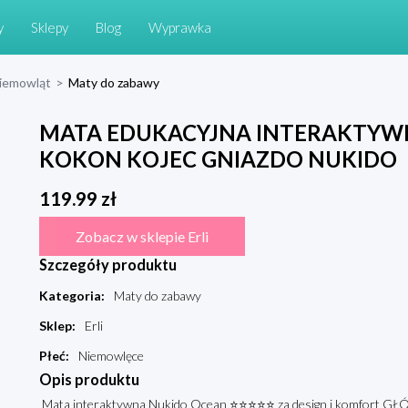
y
Sklepy
Blog
Wyprawka
niemowląt
>
Maty do zabawy
MATA EDUKACYJNA INTERAKTYW
KOKON KOJEC GNIAZDO NUKIDO
119.99
zł
Zobacz w sklepie Erli
Szczegóły produktu
Kategoria
:
Maty do zabawy
Sklep
:
Erli
Płeć
:
Niemowlęce
Opis produktu
Mata interaktywna Nukido Ocean ⭐⭐⭐⭐⭐ za design i komfort GŁÓ