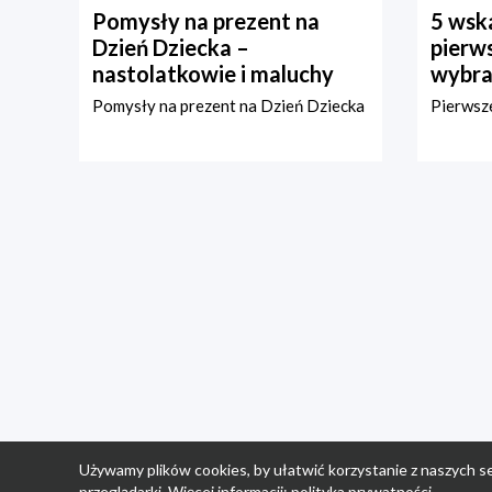
Pomysły na prezent na
5 wska
Dzień Dziecka –
pierws
nastolatkowie i maluchy
wybra
Pomysły na prezent na Dzień Dziecka
Pierwsze
Używamy plików cookies, by ułatwić korzystanie z naszych se
przeglądarki. Więcej informacji:
polityka prywatności
.