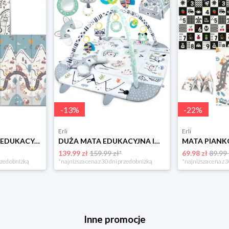
-
13
%
-
22
%
Erli
Erli
MATA PIANKOWA EDUKACYJNA SKŁADANA DLA DZIECI DUŻA 180x200 PIANKA XPE NUKIDO
DUŻA MATA EDUKACYJNA INTERAKTYWNA DLA DZIECI RICOKIDS SZARA z PODUSZKĄ
139.99 zł
159.99 zł*
69.98 zł
89.99 
rzed obniżką
*najniższa cena z 30 dni przed obniżką
*najniższa cena z 3
Inne promocje