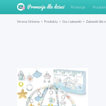
Promocje
Produkt
Strona Główna
>
Produkty
>
Gry i zabawki
>
Zabawki dla 