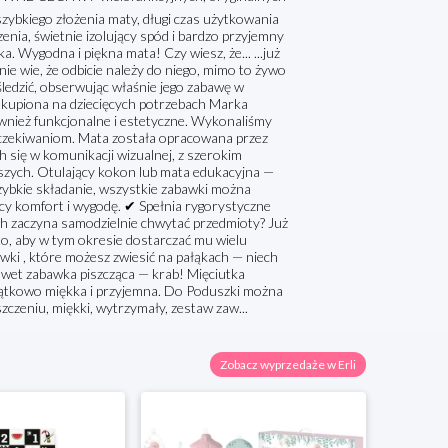
ybkiego złożenia maty, długi czas użytkowania
enia, świetnie izolujący spód i bardzo przyjemny
. Wygodna i piękna mata! Czy wiesz, że... ...już
ie wie, że odbicie należy do niego, mimo to żywo
śledzić, obserwując właśnie jego zabawę w
skupiona na dziecięcych potrzebach Marka
również funkcjonalne i estetyczne. Wykonaliśmy
a oczekiwaniom. Mata została opracowana przez
 się w komunikacji wizualnej, z szerokim
szych. Otulający kokon lub mata edukacyjna —
szybkie składanie, wszystkie zabawki można
cy komfort i wygodę. ✔ Spełnia rygorystyczne
uch zaczyna samodzielnie chwytać przedmioty? Już
o, aby w tym okresie dostarczać mu wielu
wki , które możesz zwiesić na pałąkach — niech
awet zabawka piszcząca — krab! Mięciutka
yjątkowo miękka i przyjemna. Do Poduszki można
szczeniu, miękki, wytrzymały, zestaw zaw...
Zobacz wyprzedaże w Erli