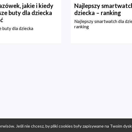
zówek, jakie i kiedy
Najlepszy smartwatch
ze buty dla dziecka
dziecka – ranking
ć
Najlepszy smartwatch dla dzi
ranking
 buty dla dziecka
rwisów. Jeśli nie chcesz, by pliki cookies były zapisywane na Twoim dysk