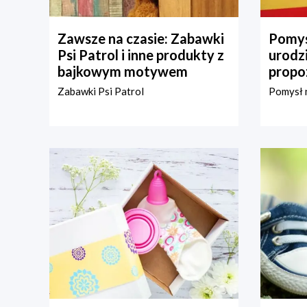
Zawsze na czasie: Zabawki
Pomys
Psi Patrol i inne produkty z
urodz
bajkowym motywem
propo
Zabawki Psi Patrol
Pomysł n