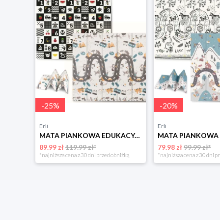
-
25
%
-
20
%
Erli
Erli
DUŻA MATA EDUKACYJNA 3w1 KOJEC Z PIŁKAMI DINOZAURY
MATA PIANKOWA EDUKACYJNA SKŁADANA DLA DZIECI DUŻA 180x200 PIANKA XPE NUKIDO
89.99 zł
119.99 zł*
79.98 zł
99.99 zł*
niżką
*najniższa cena z 30 dni przed obniżką
*najniższa cena z 30 dni p